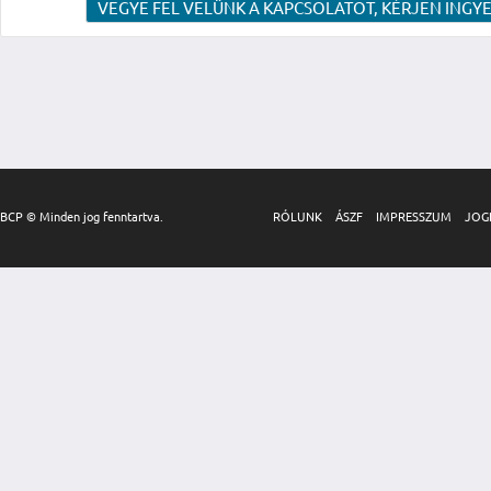
VEGYE FEL VELÜNK A KAPCSOLATOT, KÉRJEN INGYE
BCP © Minden jog fenntartva.
RÓLUNK
ÁSZF
IMPRESSZUM
JOG