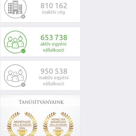
8
1
0
1
6
2
inaktív cég
6
5
3
7
3
8
aktív egyéni
vállalkozó
9
5
0
5
3
8
inaktív egyéni
vállalkozó
Tanúsítványaink