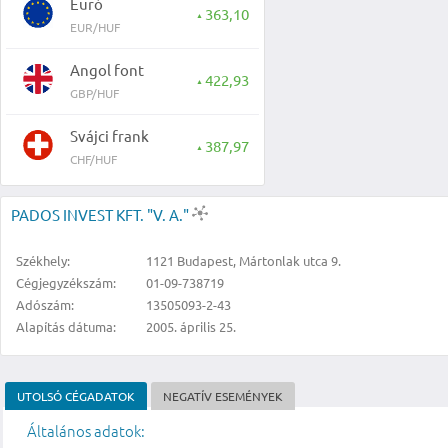
Euró
363,10
▲
EUR/HUF
Angol font
422,93
▲
GBP/HUF
Svájci frank
387,97
▲
CHF/HUF
PADOS INVEST KFT. "V. A."
Székhely:
1121 Budapest, Mártonlak utca 9.
Cégjegyzékszám:
01-09-738719
Adószám:
13505093-2-43
Alapítás dátuma:
2005. április 25.
UTOLSÓ CÉGADATOK
NEGATÍV ESEMÉNYEK
Általános adatok: