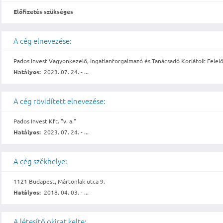
Előfizetés szükséges
A cég elnevezése:
Pados Invest Vagyonkezelő, Ingatlanforgalmazó és Tanácsadó Korlátolt Felelő
Hatályos:
2023. 07. 24. - ...
A cég rövidített elnevezése:
Pados Invest Kft. "v. a."
Hatályos:
2023. 07. 24. - ...
A cég székhelye:
1121 Budapest, Mártonlak utca 9.
Hatályos:
2018. 04. 03. - ...
A létesítő okirat kelte: