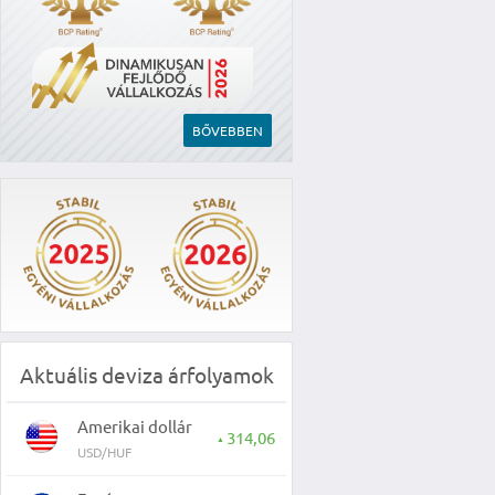
BŐVEBBEN
Aktuális deviza árfolyamok
Amerikai dollár
314,06
▲
USD/HUF