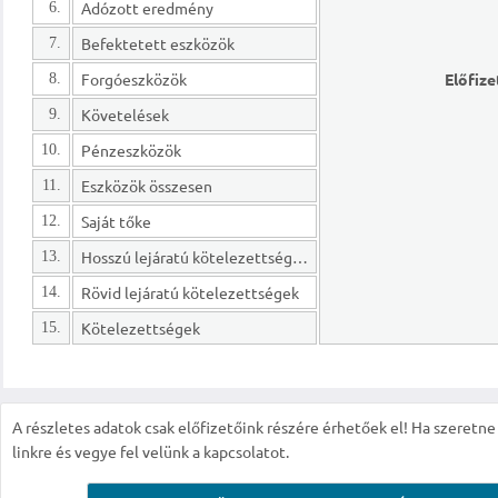
Adózott eredmény
6.
Befektetett eszközök
7.
Forgóeszközök
Előfize
8.
Követelések
9.
Pénzeszközök
10.
Eszközök összesen
11.
Saját tőke
12.
Hosszú lejáratú kötelezettségek
13.
Rövid lejáratú kötelezettségek
14.
Kötelezettségek
15.
A részletes adatok csak előfizetőink részére érhetőek el! Ha szeretne r
linkre és vegye fel velünk a kapcsolatot.