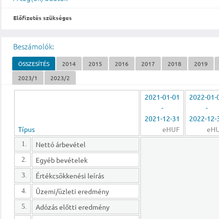
Előfizetés szükséges
Beszámolók:
ÖSSZESÍTÉS
2014
2015
2016
2017
2018
2019
2023/1
2023/2
2021-01-01
2022-01-
-
-
2021-12-31
2022-12-
Típus
eHUF
eH
Nettó árbevétel
1.
Egyéb bevételek
2.
Értékcsökkenési leírás
3.
Üzemi/üzleti eredmény
4.
Adózás előtti eredmény
5.