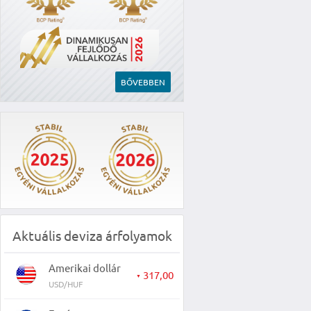
BŐVEBBEN
Aktuális deviza árfolyamok
Amerikai dollár
317,00
▼
USD/HUF