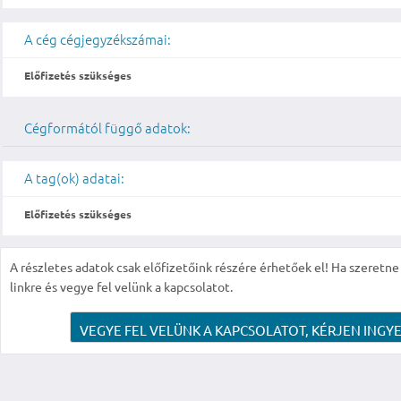
A cég cégjegyzékszámai:
Előfizetés szükséges
Cégformától függő adatok:
A tag(ok) adatai:
Előfizetés szükséges
A részletes adatok csak előfizetőink részére érhetőek el! Ha szeretne r
linkre és vegye fel velünk a kapcsolatot.
VEGYE FEL VELÜNK A KAPCSOLATOT, KÉRJEN INGYE