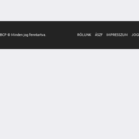
BCP © Minden jog fenntartva.
RÓLUNK
ÁSZF
IMPRESSZUM
JOG