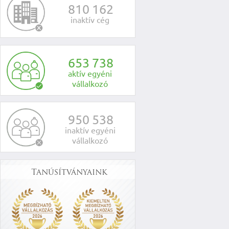
8
1
0
1
6
2
inaktív cég
6
5
3
7
3
8
aktív egyéni
vállalkozó
9
5
0
5
3
8
inaktív egyéni
vállalkozó
Tanúsítványaink