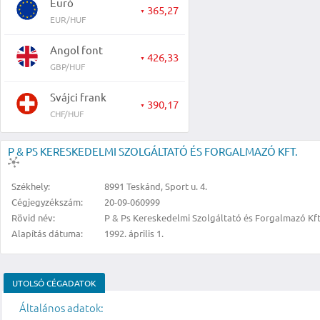
Euró
365,27
▼
EUR/HUF
Angol font
426,33
▼
GBP/HUF
Svájci frank
390,17
▼
CHF/HUF
P & PS KERESKEDELMI SZOLGÁLTATÓ ÉS FORGALMAZÓ KFT.
Székhely:
8991 Teskánd, Sport u. 4.
Cégjegyzékszám:
20-09-060999
Rövid név:
P & Ps Kereskedelmi Szolgáltató és Forgalmazó Kft
Alapítás dátuma:
1992. április 1.
UTOLSÓ CÉGADATOK
Általános adatok: