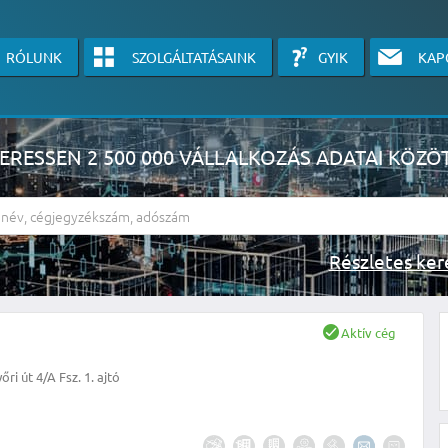
RÓLUNK
SZOLGÁLTATÁSAINK
GYIK
KAP
ERESSEN 2 500 000 VÁLLALKOZÁS ADATAI KÖZÖ
Részlete
sználók számára érhető el, használatához kérjük jelentkezzen be, vagy v
Aktív cég
linkre kattinva!
ri út 4/A Fsz. 1. ajtó
KÉRJEN INGYENES ÁRAJÁNLATOT IDE KATTINTVA!