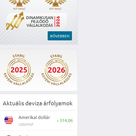
BŐVEBBEN
Aktuális deviza árfolyamok
Amerikai dollár
314,06
▲
USD/HUF