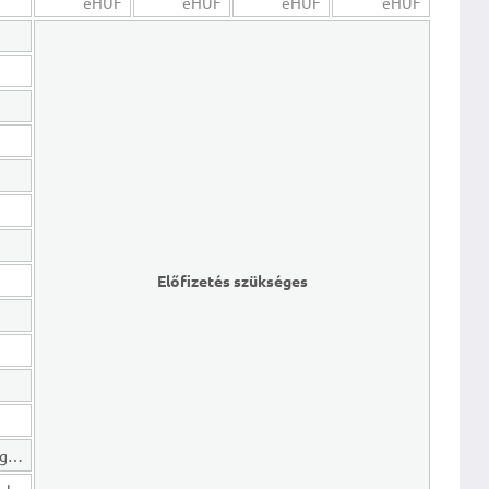
eHUF
eHUF
eHUF
eHUF
Előfizetés szükséges
Hosszú lejáratú kötelezettségek