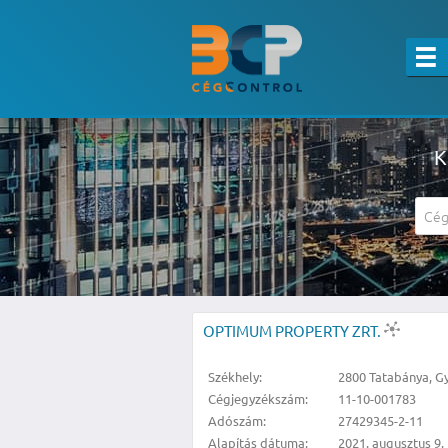
K
A részletes kereső csak belépett felha
OPTIMUM PROPERTY ZRT.
Székhely:
2800 Tatabánya, Győ
Cégjegyzékszám:
11-10-001783
Adószám:
27429345-2-11
Alapítás dátuma:
2021. augusztus 9.