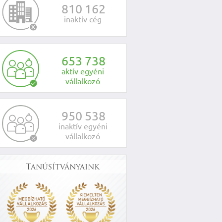
8
1
0
1
6
2
inaktív cég
6
5
3
7
3
8
aktív egyéni
vállalkozó
9
5
0
5
3
8
inaktív egyéni
vállalkozó
Tanúsítványaink