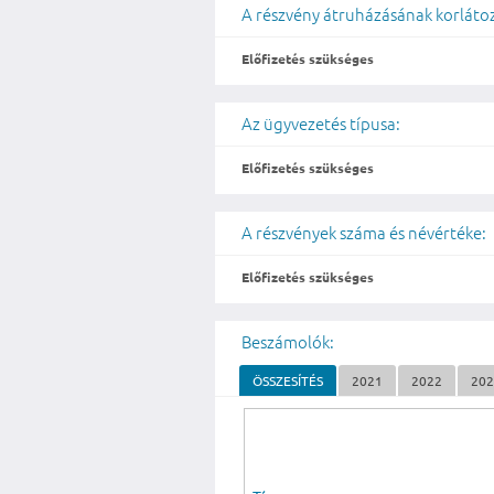
A részvény átruházásának korláto
Előfizetés szükséges
Az ügyvezetés típusa:
Előfizetés szükséges
A részvények száma és névértéke:
Előfizetés szükséges
Beszámolók:
ÖSSZESÍTÉS
2021
2022
20