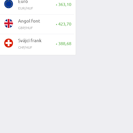
Euró
363,10
▲
EUR/HUF
Angol font
423,70
▲
GBP/HUF
Svájci frank
388,68
▲
CHF/HUF