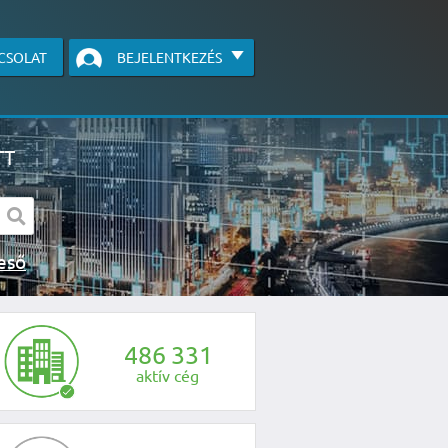
CSOLAT
BEJELENTKEZÉS
TT
s kereső
egye fel velünk a kapcsolatot az alábbi
4
8
6
3
3
1
aktív cég