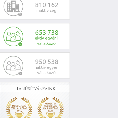
8
1
0
1
6
2
inaktív cég
6
5
3
7
3
8
aktív egyéni
vállalkozó
9
5
0
5
3
8
inaktív egyéni
vállalkozó
Tanúsítványaink