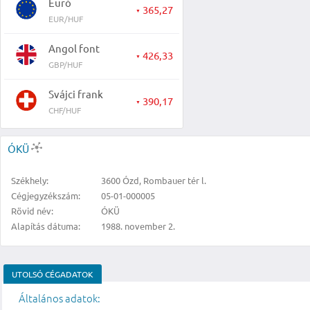
Euró
365,27
▼
EUR/HUF
Angol font
426,33
▼
GBP/HUF
Svájci frank
390,17
▼
CHF/HUF
ÓKÜ
Székhely:
3600 Ózd, Rombauer tér l.
Cégjegyzékszám:
05-01-000005
Rövid név:
ÓKÜ
Alapítás dátuma:
1988. november 2.
UTOLSÓ CÉGADATOK
Általános adatok: