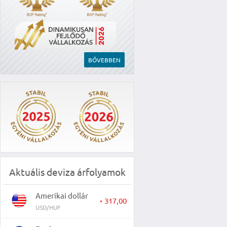
BŐVEBBEN
Aktuális deviza árfolyamok
Amerikai dollár
317,00
▼
USD/HUF