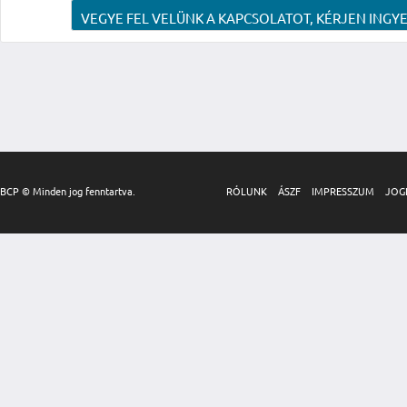
VEGYE FEL VELÜNK A KAPCSOLATOT, KÉRJEN INGYE
BCP © Minden jog fenntartva.
RÓLUNK
ÁSZF
IMPRESSZUM
JOG