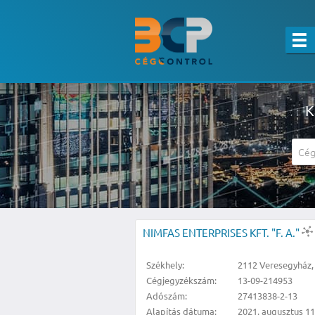
K
A részletes kereső csak belépett felha
NIMFAS ENTERPRISES KFT. "F. A."
Székhely:
2112 Veresegyház,
Cégjegyzékszám:
13-09-214953
Adószám:
27413838-2-13
Alapítás dátuma:
2021. augusztus 11