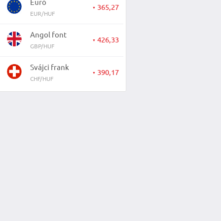
Euró
365,27
▼
EUR/HUF
Angol font
426,33
▼
GBP/HUF
Svájci frank
390,17
▼
CHF/HUF