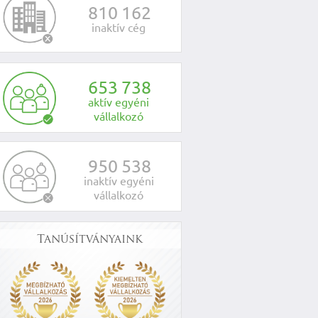
8
1
0
1
6
2
inaktív cég
6
5
3
7
3
8
aktív egyéni
vállalkozó
9
5
0
5
3
8
inaktív egyéni
vállalkozó
Tanúsítványaink