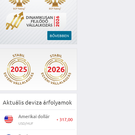
BŐVEBBEN
Aktuális deviza árfolyamok
Amerikai dollár
317,00
▼
USD/HUF