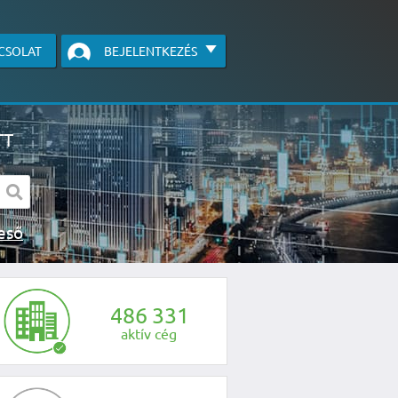
CSOLAT
BEJELENTKEZÉS
TT
s kereső
egye fel velünk a kapcsolatot az alábbi
4
8
6
3
3
1
aktív cég