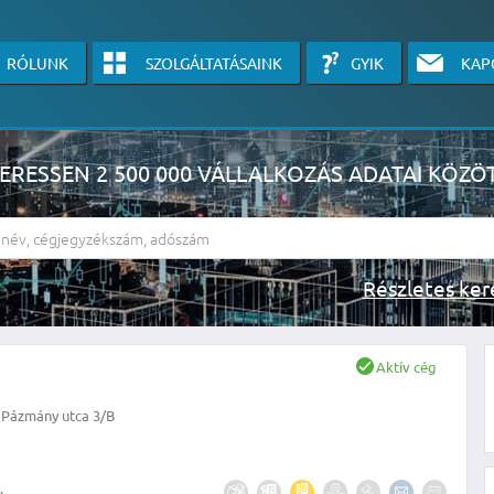
RÓLUNK
SZOLGÁLTATÁSAINK
GYIK
KAP
ERESSEN 2 500 000 VÁLLALKOZÁS ADATAI KÖZÖ
Részlete
sználók számára érhető el, használatához kérjük jelentkezzen be, vagy v
Aktív cég
linkre kattinva!
 Pázmány utca 3/B
KÉRJEN INGYENES ÁRAJÁNLATOT IDE KATTINTVA!
.