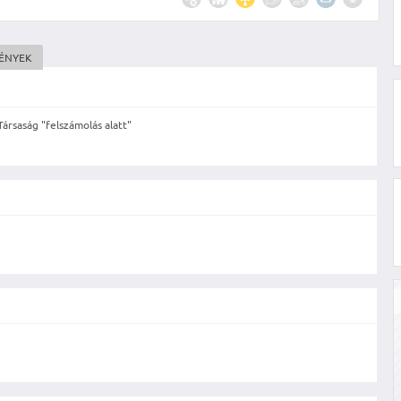
MÉNYEK
Társaság "felszámolás alatt"