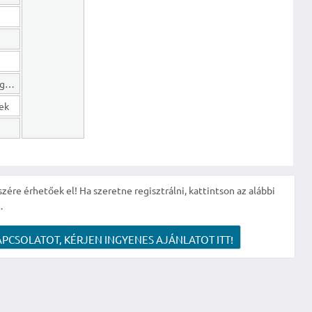
Hosszú lejáratú kötelezettségek
gek
szére érhetőek el! Ha szeretne regisztrálni, kattintson az alábbi
.
APCSOLATOT, KÉRJEN INGYENES AJÁNLATOT ITT!