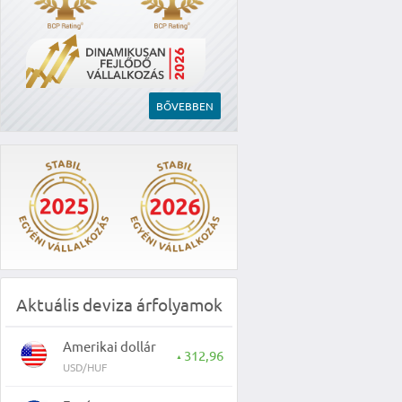
BŐVEBBEN
Aktuális deviza árfolyamok
Amerikai dollár
312,96
▲
USD/HUF