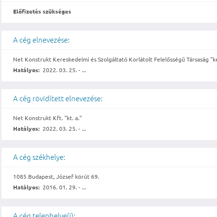
Előfizetés szükséges
A cég elnevezése:
Net Konstrukt Kereskedelmi és Szolgáltató Korlátolt Felelősségű Társaság "ké
Hatályos:
2022. 03. 25. - ...
A cég rövidített elnevezése:
Net Konstrukt Kft. "kt. a."
Hatályos:
2022. 03. 25. - ...
A cég székhelye:
1085 Budapest, József körút 69.
Hatályos:
2016. 01. 29. - ...
A cég telephelye(i):