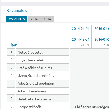
Beszámolók:
ÖSSZESÍTÉS
2014
2016
2014-01-01
2016-01-
-
-
2014-12-31
2016-01-
Típus
eHUF
eH
Nettó árbevétel
1.
Egyéb bevételek
2.
Értékcsökkenési leírás
3.
Üzemi/üzleti eredmény
4.
Adózás előtti eredmény
5.
Adózott eredmény
6.
Befektetett eszközök
7.
Forgóeszközök
Előfizetés szükséges
8.