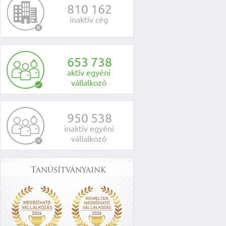
8
1
0
1
6
2
inaktív cég
6
5
3
7
3
8
aktív egyéni
vállalkozó
9
5
0
5
3
8
inaktív egyéni
vállalkozó
Tanúsítványaink