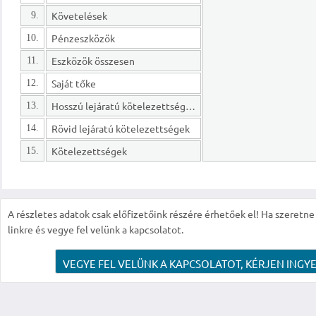
Követelések
9.
Pénzeszközök
10.
Eszközök összesen
11.
Saját tőke
12.
Hosszú lejáratú kötelezettségek
13.
Rövid lejáratú kötelezettségek
14.
Kötelezettségek
15.
A részletes adatok csak előfizetőink részére érhetőek el! Ha szeretne r
linkre és vegye fel velünk a kapcsolatot.
VEGYE FEL VELÜNK A KAPCSOLATOT, KÉRJEN INGYE