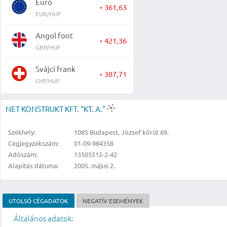
Euró
361,63
▼
EUR/HUF
Angol font
421,36
▼
GBP/HUF
Svájci frank
387,71
▼
CHF/HUF
NET KONSTRUKT KFT. "KT. A."
Székhely:
1085 Budapest, József körút 69.
Cégjegyzékszám:
01-09-984358
Adószám:
13505512-2-42
Alapítás dátuma:
2005. május 2.
UTOLSÓ CÉGADATOK
NEGATÍV ESEMÉNYEK
Általános adatok: