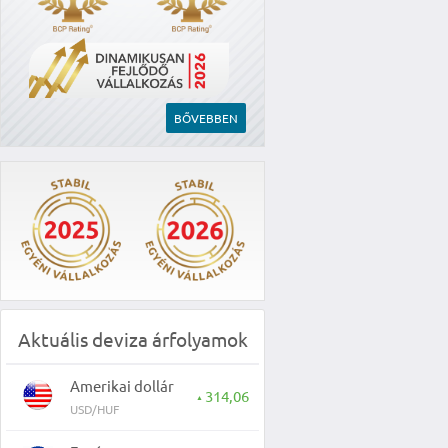
BŐVEBBEN
Aktuális deviza árfolyamok
Amerikai dollár
314,06
▲
USD/HUF