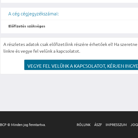
A cég cégjegyzékszámai:
Előfizetés szükséges
A részletes adatok csak előfizetőink részére érhetőek el! Ha szeretne r
linkre és vegye fel velünk a kapcsolatot.
VEGYE FEL VELÜNK A KAPCSOLATOT, KÉRJEN INGYE
BCP © Minden jog fenntartva.
RÓLUNK
ÁSZF
IMPRESSZUM
JOG