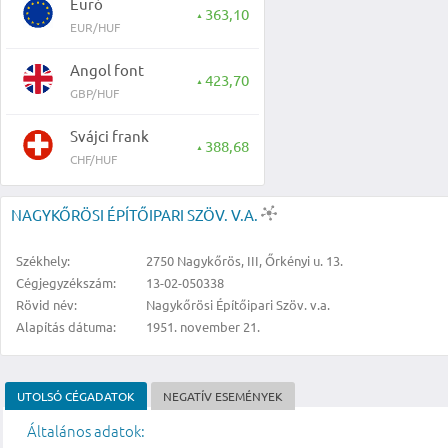
Euró
363,10
▲
EUR/HUF
Angol font
423,70
▲
GBP/HUF
Svájci frank
388,68
▲
CHF/HUF
NAGYKŐRÖSI ÉPÍTŐIPARI SZÖV. V.A.
Székhely:
2750 Nagykőrös, III, Őrkényi u. 13.
Cégjegyzékszám:
13-02-050338
Rövid név:
Nagykőrösi Építőipari Szöv. v.a.
Alapítás dátuma:
1951. november 21.
UTOLSÓ CÉGADATOK
NEGATÍV ESEMÉNYEK
Általános adatok: