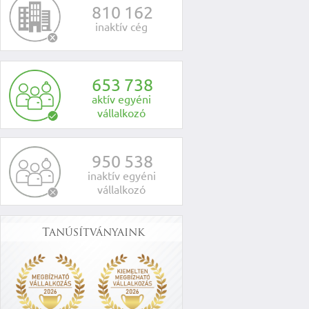
8
1
0
1
6
2
inaktív cég
6
5
3
7
3
8
aktív egyéni
vállalkozó
9
5
0
5
3
8
inaktív egyéni
vállalkozó
Tanúsítványaink