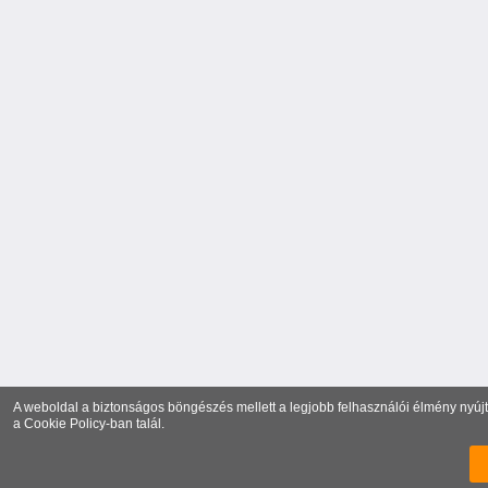
A weboldal a biztonságos böngészés mellett a legjobb felhasználói élmény nyújtá
a
Cookie Policy
-ban talál.