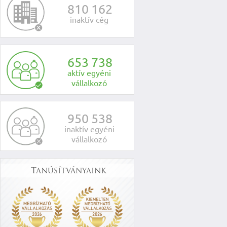
8
1
0
1
6
2
inaktív cég
6
5
3
7
3
8
aktív egyéni
vállalkozó
9
5
0
5
3
8
inaktív egyéni
vállalkozó
Tanúsítványaink