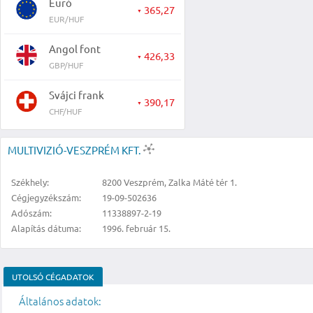
Euró
365,27
▼
EUR/HUF
Angol font
426,33
▼
GBP/HUF
Svájci frank
390,17
▼
CHF/HUF
MULTIVIZIÓ-VESZPRÉM KFT.
Székhely:
8200 Veszprém, Zalka Máté tér 1.
Cégjegyzékszám:
19-09-502636
Adószám:
11338897-2-19
Alapítás dátuma:
1996. február 15.
UTOLSÓ CÉGADATOK
Általános adatok: