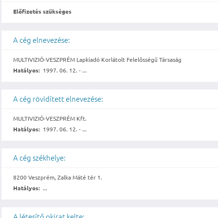
Előfizetés szükséges
A cég elnevezése:
MULTIVIZIÓ-VESZPRÉM Lapkiadó Korlátolt Felelősségű Társaság
Hatályos:
1997. 06. 12. - ...
A cég rövidített elnevezése:
MULTIVIZIÓ-VESZPRÉM Kft.
Hatályos:
1997. 06. 12. - ...
A cég székhelye:
8200 Veszprém, Zalka Máté tér 1.
Hatályos:
...
A létesítő okirat kelte: