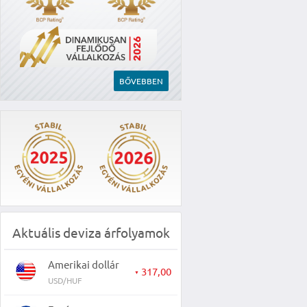
BŐVEBBEN
Aktuális deviza árfolyamok
Amerikai dollár
317,00
▼
USD/HUF