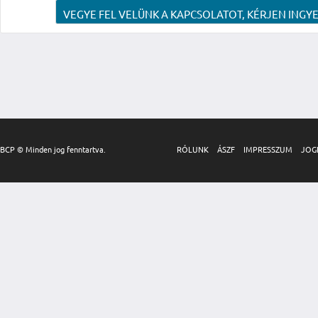
VEGYE FEL VELÜNK A KAPCSOLATOT, KÉRJEN INGYE
BCP © Minden jog fenntartva.
RÓLUNK
ÁSZF
IMPRESSZUM
JOG