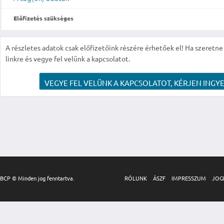
Előfizetés szükséges
A részletes adatok csak előfizetőink részére érhetőek el! Ha szeretne r
linkre és vegye fel velünk a kapcsolatot.
VEGYE FEL VELÜNK A KAPCSOLATOT, KÉRJEN INGYE
BCP © Minden jog fenntartva.
RÓLUNK
ÁSZF
IMPRESSZUM
JOG