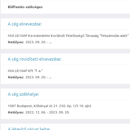
Előfizetés szükséges
A cég elnevezése:
MUI LEI NAP Kereskedelmi Korlátolt Felelősségű Társaság "felszámolás alatt"
Hatályos:
2023. 09. 20. - ...
A cég rövidített elnevezése:
MUI LEI NAP Kft "f. a."
Hatályos:
2023. 09. 20. - ...
A cég székhelye:
1087 Budapest, Kőbányai út 21. 250. ép. 1/5 10. ajtó
Hatályos:
2022. 12. 06. - 2023. 09. 20.
A létesítő okirat kelte: