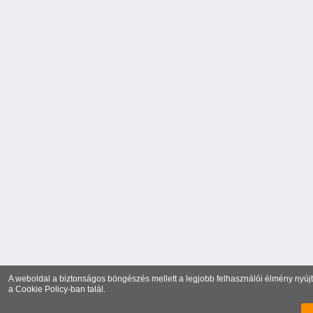
A weboldal a biztonságos böngészés mellett a legjobb felhasználói élmény nyújtá
a
Cookie Policy
-ban talál.