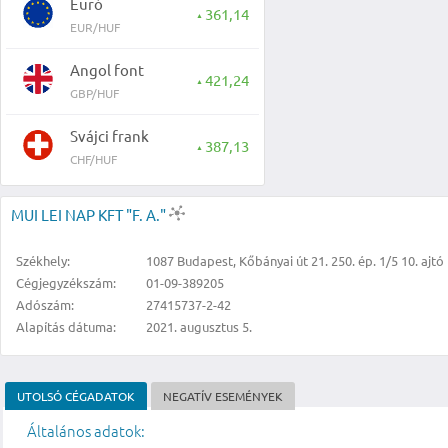
Euró
361,14
▲
EUR/HUF
Angol font
421,24
▲
GBP/HUF
Svájci frank
387,13
▲
CHF/HUF
MUI LEI NAP KFT "F. A."
Székhely:
1087 Budapest, Kőbányai út 21. 250. ép. 1/5 10. ajtó
Cégjegyzékszám:
01-09-389205
Adószám:
27415737-2-42
Alapítás dátuma:
2021. augusztus 5.
UTOLSÓ CÉGADATOK
NEGATÍV ESEMÉNYEK
Általános adatok: