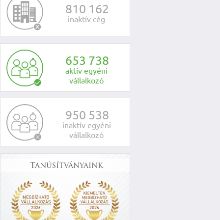
8
1
0
1
6
2
inaktív cég
6
5
3
7
3
8
aktív egyéni
vállalkozó
9
5
0
5
3
8
inaktív egyéni
vállalkozó
Tanúsítványaink