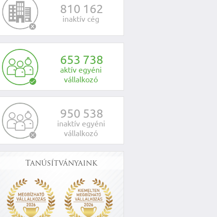
8
1
0
1
6
2
inaktív cég
6
5
3
7
3
8
aktív egyéni
vállalkozó
9
5
0
5
3
8
inaktív egyéni
vállalkozó
Tanúsítványaink