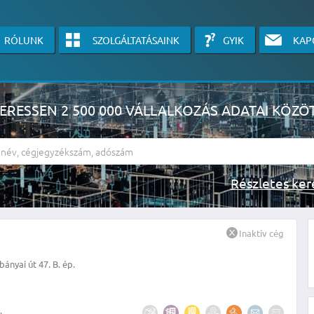
RÓLUNK
SZOLGÁLTATÁSAINK
GYIK
KAP
ERESSEN 2 500 000 VÁLLALKOZÁS ADATAI KÖZÖ
Részlete
sználók számára érhető el, használatához kérjük jelentkezzen be, vagy v
Inaktív cég
linkre kattinva!
ányai út 47. B. ép.
KÉRJEN INGYENES ÁRAJÁNLATOT IDE KATTINTVA!
.