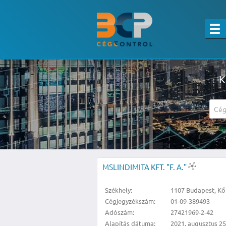
K
A részletes kereső csak belépett felha
MSLINDIMITA KFT. "F. A."
Székhely:
1107 Budapest, Kőb
Cégjegyzékszám:
01-09-389493
Adószám:
27421969-2-42
Alapítás dátuma:
2021. augusztus 25