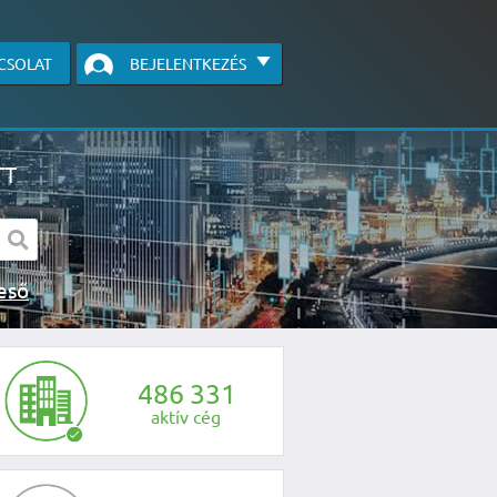
CSOLAT
BEJELENTKEZÉS
TT
s kereső
egye fel velünk a kapcsolatot az alábbi
4
8
6
3
3
1
aktív cég