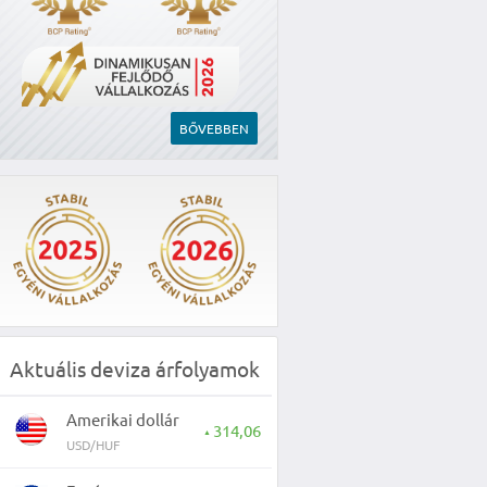
BŐVEBBEN
Aktuális deviza árfolyamok
Amerikai dollár
314,06
▲
USD/HUF