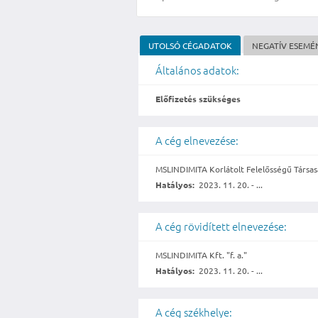
UTOLSÓ CÉGADATOK
NEGATÍV ESEMÉ
Általános adatok:
Előfizetés szükséges
A cég elnevezése:
MSLINDIMITA Korlátolt Felelősségű Társasá
Hatályos:
2023. 11. 20. - ...
A cég rövidített elnevezése:
MSLINDIMITA Kft. "f. a."
Hatályos:
2023. 11. 20. - ...
A cég székhelye: