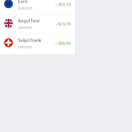
Euró
363,10
▲
EUR/HUF
Angol font
423,70
▲
GBP/HUF
Svájci frank
388,68
▲
CHF/HUF