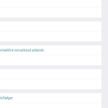
képviselőre vonatkozó adatok:
hetősége: