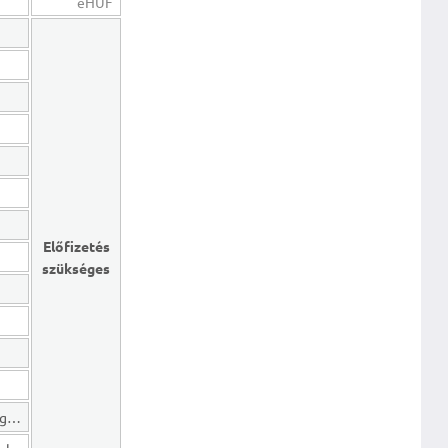
eHUF
Előfizetés
szükséges
Hosszú lejáratú kötelezettségek