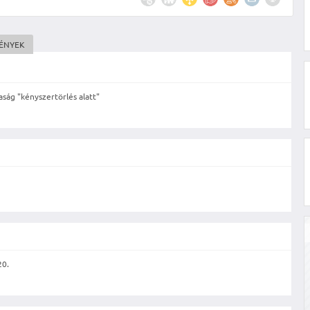
MÉNYEK
ság "kényszertörlés alatt"
20.