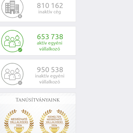
8
1
0
1
6
2
inaktív cég
6
5
3
7
3
8
aktív egyéni
vállalkozó
9
5
0
5
3
8
inaktív egyéni
vállalkozó
Tanúsítványaink