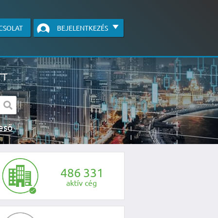
CSOLAT
BEJELENTKEZÉS
TT
s kereső
egye fel velünk a kapcsolatot az alábbi
4
8
6
3
3
1
aktív cég