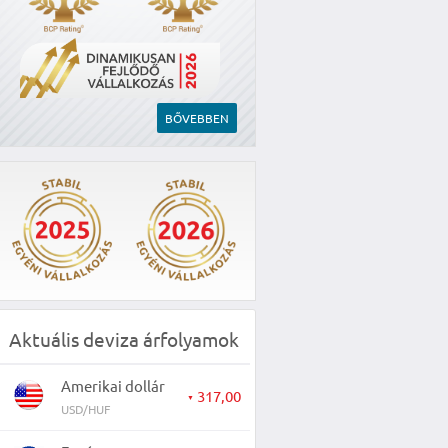
BŐVEBBEN
Aktuális deviza árfolyamok
Amerikai dollár
317,00
▼
USD/HUF