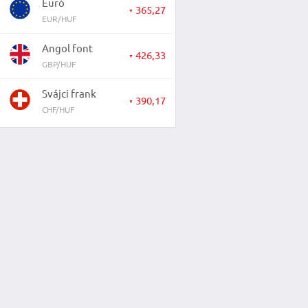
Euró
365,27
▼
EUR/HUF
Angol font
426,33
▼
GBP/HUF
Svájci frank
390,17
▼
CHF/HUF