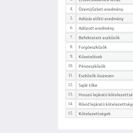
Üzemi/üzleti eredmény
4.
Adózás előtti eredmény
5.
Adózott eredmény
6.
Befektetett eszközök
7.
Forgóeszközök
8.
Követelések
9.
Pénzeszközök
10.
Eszközök összesen
11.
Saját tőke
12.
13.
Rövid lejáratú kötelezettsé
14.
Kötelezettségek
15.