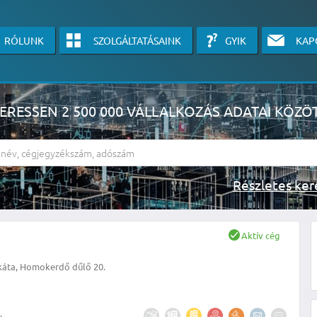
RÓLUNK
SZOLGÁLTATÁSAINK
GYIK
KAP
ERESSEN 2 500 000 VÁLLALKOZÁS ADATAI KÖZÖ
Részlete
sználók számára érhető el, használatához kérjük jelentkezzen be, vagy v
Aktív cég
linkre kattinva!
káta, Homokerdő dűlő 20.
KÉRJEN INGYENES ÁRAJÁNLATOT IDE KATTINTVA!
.