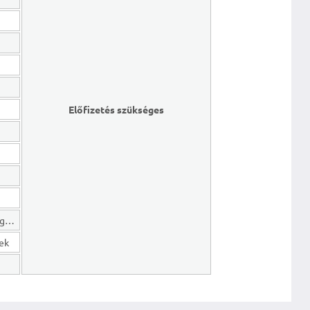
Előfizetés szükséges
Hosszú lejáratú kötelezettségek
gek