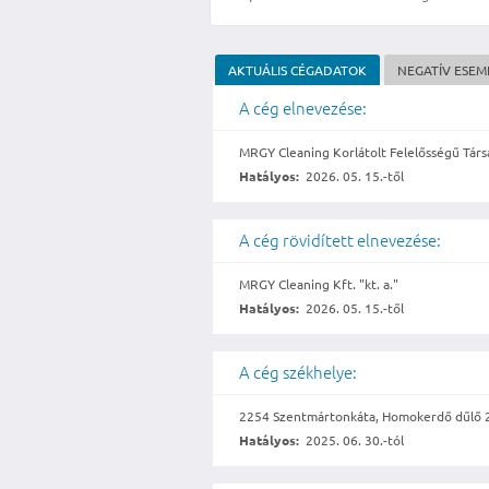
AKTUÁLIS CÉGADATOK
NEGATÍV ESE
A cég elnevezése:
MRGY Cleaning Korlátolt Felelősségű Társa
Hatályos:
2026. 05. 15.-től
A cég rövidített elnevezése:
MRGY Cleaning Kft. "kt. a."
Hatályos:
2026. 05. 15.-től
A cég székhelye:
2254 Szentmártonkáta, Homokerdő dűlő 
Hatályos:
2025. 06. 30.-tól