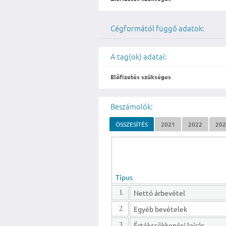
Cégformától függő adatok:
A tag(ok) adatai:
Előfizetés szükséges
Beszámolók:
ÖSSZESÍTÉS
2021
2022
20
Típus
Nettó árbevétel
1.
Egyéb bevételek
2.
Értékcsökkenési leírás
3.