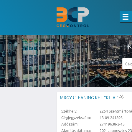
K
A részletes kereső csak belépett felha
MRGY CLEANING KFT. "KT. A."
Székhely:
2254 Szentmárton
Cégjegyzékszám:
13-09-241893
Adószám:
27419638-2-13
Alapítás dátuma:
2021. augusztus 23