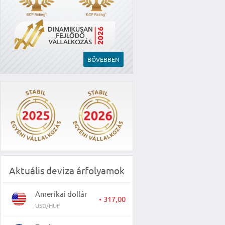
BŐVEBBEN
Aktuális deviza árfolyamok
Amerikai dollár
317,00
▼
USD/HUF