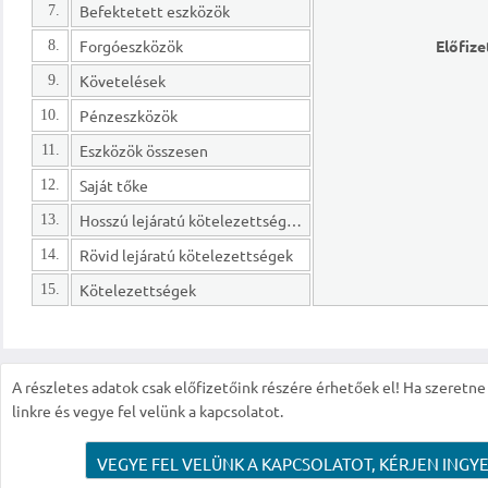
Befektetett eszközök
7.
Forgóeszközök
Előfize
8.
Követelések
9.
Pénzeszközök
10.
Eszközök összesen
11.
Saját tőke
12.
Hosszú lejáratú kötelezettségek
13.
Rövid lejáratú kötelezettségek
14.
Kötelezettségek
15.
A részletes adatok csak előfizetőink részére érhetőek el! Ha szeretne r
linkre és vegye fel velünk a kapcsolatot.
VEGYE FEL VELÜNK A KAPCSOLATOT, KÉRJEN INGYE