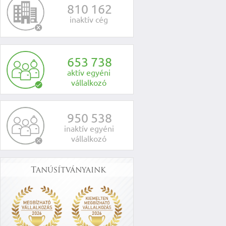
8
1
0
1
6
2
inaktív cég
6
5
3
7
3
8
aktív egyéni
vállalkozó
9
5
0
5
3
8
inaktív egyéni
vállalkozó
Tanúsítványaink