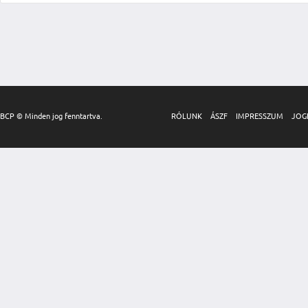
BCP © Minden jog fenntartva.
RÓLUNK
ÁSZF
IMPRESSZUM
JOG