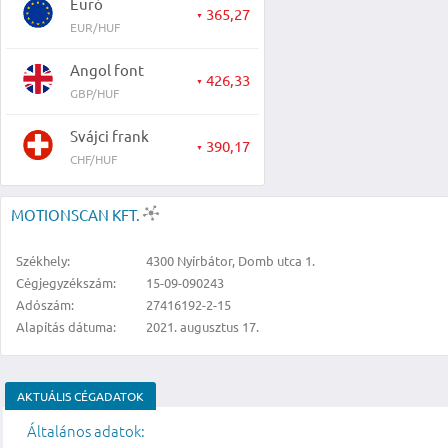
Euró
365,27
▼
EUR/HUF
Angol font
426,33
▼
GBP/HUF
Svájci frank
390,17
▼
CHF/HUF
MOTIONSCAN KFT.
Székhely:
4300 Nyírbátor, Domb utca 1.
Cégjegyzékszám:
15-09-090243
Adószám:
27416192-2-15
Alapítás dátuma:
2021. augusztus 17.
AKTUÁLIS CÉGADATOK
Általános adatok: