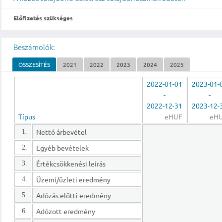
Előfizetés szükséges
Beszámolók:
ÖSSZESÍTÉS
2021
2022
2023
2024
2025
2022-01-01
2023-01-
-
-
2022-12-31
2023-12-
Típus
eHUF
eH
Nettó árbevétel
1.
Egyéb bevételek
2.
Értékcsökkenési leírás
3.
Üzemi/üzleti eredmény
4.
Adózás előtti eredmény
5.
Adózott eredmény
6.