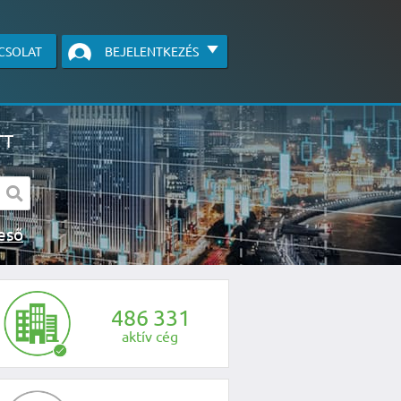
CSOLAT
BEJELENTKEZÉS
TT
s kereső
egye fel velünk a kapcsolatot az alábbi
4
8
6
3
3
1
aktív cég