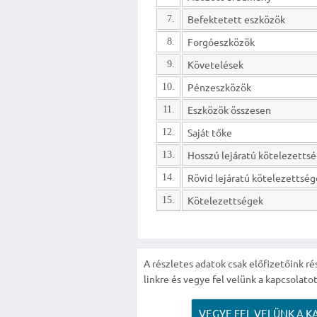
Befektetett eszközök
7.
Forgóeszközök
8.
Követelések
9.
Pénzeszközök
10.
Eszközök összesen
11.
Saját tőke
12.
13.
Rövid lejáratú kötelezettsé
14.
Kötelezettségek
15.
A részletes adatok csak előfizetőink ré
linkre és vegye fel velünk a kapcsolatot
VEGYE FEL VELÜNK A K