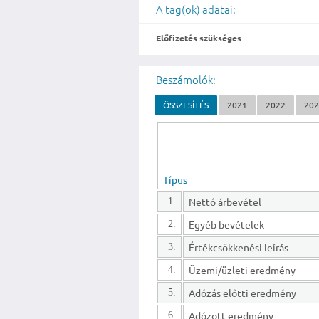
A tag(ok) adatai:
Előfizetés szükséges
Beszámolók:
ÖSSZESÍTÉS
2021
2022
20
Típus
Nettó árbevétel
1.
Egyéb bevételek
2.
Értékcsökkenési leírás
3.
Üzemi/üzleti eredmény
4.
Adózás előtti eredmény
5.
Adózott eredmény
6.