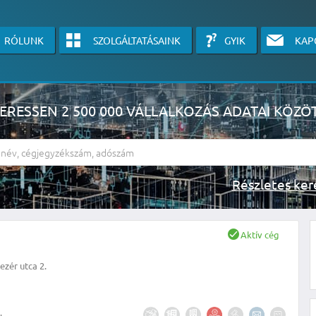
RÓLUNK
SZOLGÁLTATÁSAINK
GYIK
KAP
ERESSEN 2 500 000 VÁLLALKOZÁS ADATAI KÖZÖ
Részlete
sználók számára érhető el, használatához kérjük jelentkezzen be, vagy v
Aktív cég
linkre kattinva!
ezér utca 2.
KÉRJEN INGYENES ÁRAJÁNLATOT IDE KATTINTVA!
.