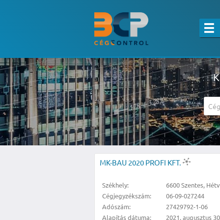
K
A részletes kereső csak belépett felha
MK-BAU 2020 PROFI KFT.
Székhely:
6600 Szentes, Hétv
Cégjegyzékszám:
06-09-027244
Adószám:
27429792-1-06
Alapítás dátuma:
2021. augusztus 30