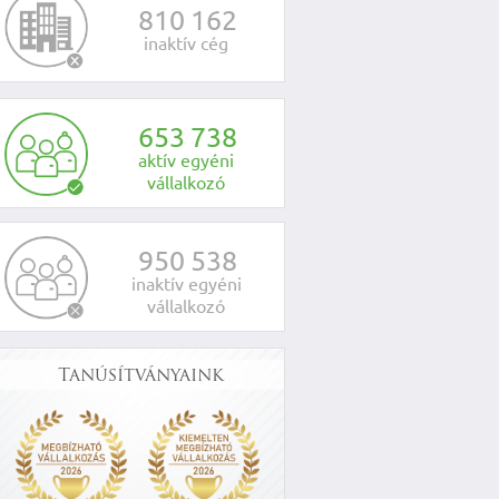
8
1
0
1
6
2
inaktív cég
6
5
3
7
3
8
aktív egyéni
vállalkozó
9
5
0
5
3
8
inaktív egyéni
vállalkozó
Tanúsítványaink