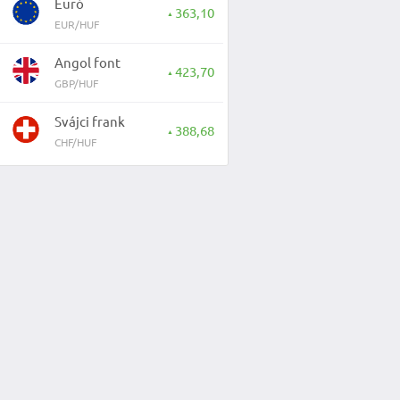
Euró
363,10
▲
EUR/HUF
Angol font
423,70
▲
GBP/HUF
Svájci frank
388,68
▲
CHF/HUF