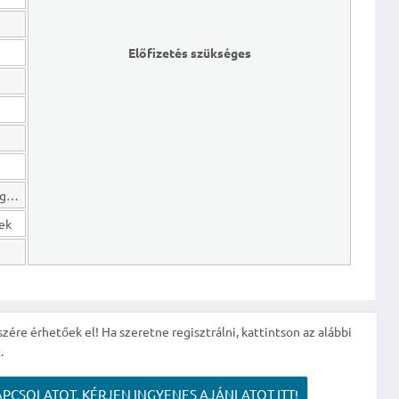
Előfizetés szükséges
Hosszú lejáratú kötelezettségek
gek
szére érhetőek el! Ha szeretne regisztrálni, kattintson az alábbi
.
APCSOLATOT, KÉRJEN INGYENES AJÁNLATOT ITT!