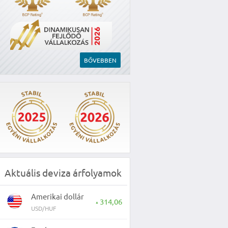
BŐVEBBEN
Aktuális deviza árfolyamok
Amerikai dollár
314,06
▲
USD/HUF