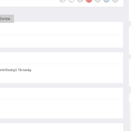
MÉNYEK
elelősségű Társaság