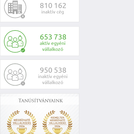
8
1
0
1
6
2
inaktív cég
6
5
3
7
3
8
aktív egyéni
vállalkozó
9
5
0
5
3
8
inaktív egyéni
vállalkozó
Tanúsítványaink