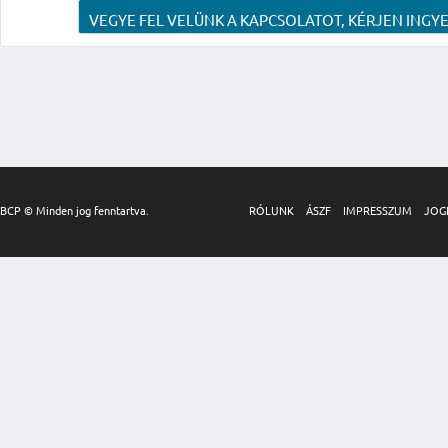
VEGYE FEL VELÜNK A KAPCSOLATOT, KÉRJEN INGYE
BCP © Minden jog fenntartva.
RÓLUNK
ÁSZF
IMPRESSZUM
JOG