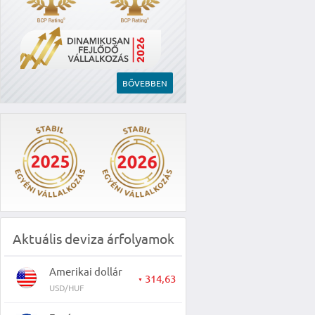
BŐVEBBEN
Aktuális deviza árfolyamok
Amerikai dollár
314,63
▼
USD/HUF