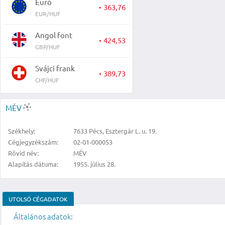
Euró
363,76
▼
EUR/HUF
Angol font
424,53
▼
GBP/HUF
Svájci frank
389,73
▼
CHF/HUF
MÉV
Székhely:
7633 Pécs, Esztergár L. u. 19.
Cégjegyzékszám:
02-01-000053
Rövid név:
MÉV
Alapítás dátuma:
1955. július 28.
UTOLSÓ CÉGADATOK
Általános adatok: