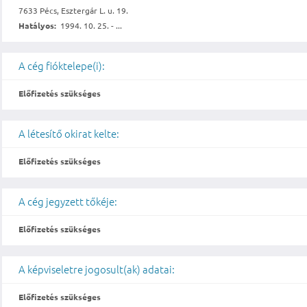
7633 Pécs, Esztergár L. u. 19.
Hatályos:
1994. 10. 25. - ...
A cég fióktelepe(i):
Előfizetés szükséges
A létesítő okirat kelte:
Előfizetés szükséges
A cég jegyzett tőkéje:
Előfizetés szükséges
A képviseletre jogosult(ak) adatai:
Előfizetés szükséges