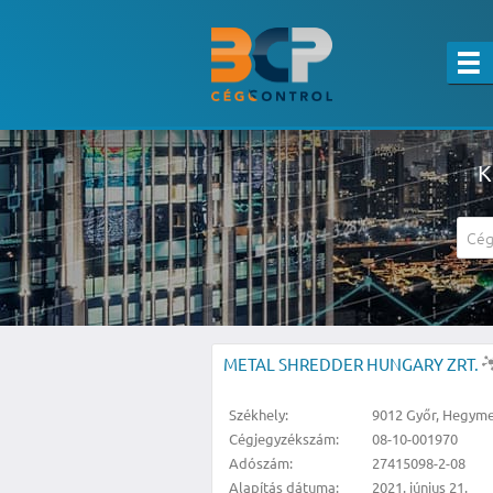
K
A részletes kereső csak belépett felha
METAL SHREDDER HUNGARY ZRT.
Székhely:
9012 Győr, Hegymes
Cégjegyzékszám:
08-10-001970
Adószám:
27415098-2-08
Alapítás dátuma:
2021. június 21.