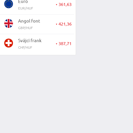
Euró
361,63
▼
EUR/HUF
Angol font
421,36
▼
GBP/HUF
Svájci frank
387,71
▼
CHF/HUF