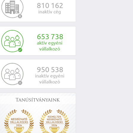
8
1
0
1
6
2
inaktív cég
6
5
3
7
3
8
aktív egyéni
vállalkozó
9
5
0
5
3
8
inaktív egyéni
vállalkozó
Tanúsítványaink