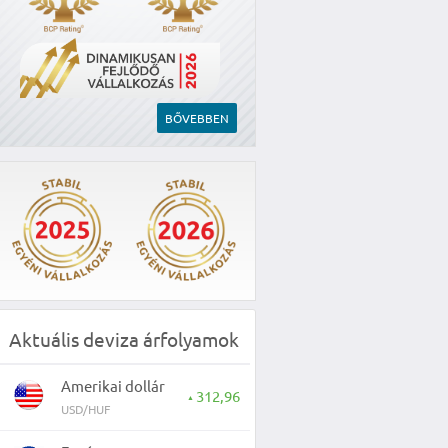
BŐVEBBEN
Aktuális deviza árfolyamok
Amerikai dollár
312,96
▲
USD/HUF