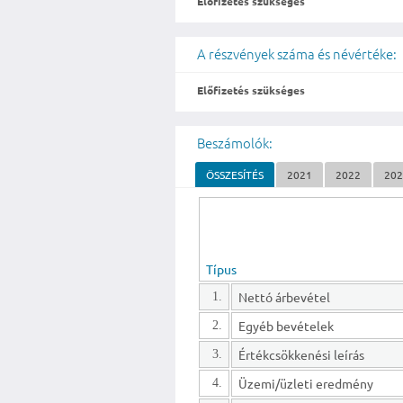
Előfizetés szükséges
A részvények száma és névértéke:
Előfizetés szükséges
Beszámolók:
ÖSSZESÍTÉS
2021
2022
20
Típus
Nettó árbevétel
1.
Egyéb bevételek
2.
Értékcsökkenési leírás
3.
Üzemi/üzleti eredmény
4.