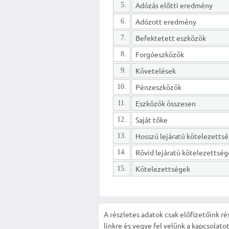
Adózás előtti eredmény
5.
Adózott eredmény
6.
Befektetett eszközök
7.
Forgóeszközök
8.
Követelések
9.
Pénzeszközök
10.
Eszközök összesen
11.
Saját tőke
12.
13.
Rövid lejáratú kötelezettsé
14.
Kötelezettségek
15.
A részletes adatok csak előfizetőink ré
linkre és vegye fel velünk a kapcsolatot