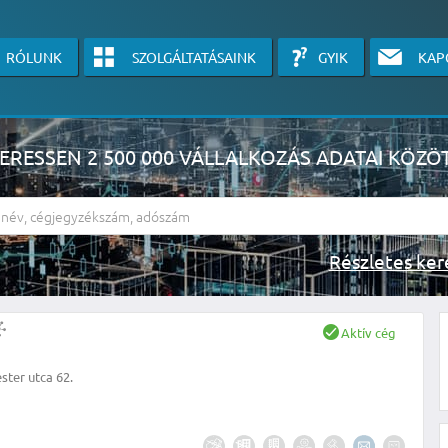
RÓLUNK
SZOLGÁLTATÁSAINK
GYIK
KAP
ERESSEN 2 500 000 VÁLLALKOZÁS ADATAI KÖZÖ
Részlete
sználók számára érhető el, használatához kérjük jelentkezzen be, vagy v
Aktív cég
linkre kattinva!
ter utca 62.
KÉRJEN INGYENES ÁRAJÁNLATOT IDE KATTINTVA!