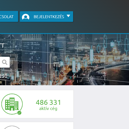
CSOLAT
BEJELENTKEZÉS
TT
s kereső
egye fel velünk a kapcsolatot az alábbi
4
8
6
3
3
1
aktív cég