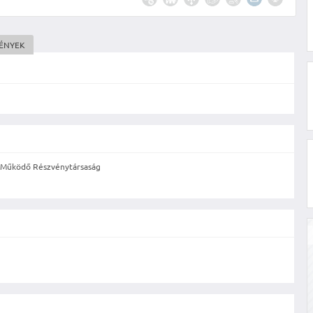
MÉNYEK
Működő Részvénytársaság