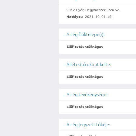
9012 Győr, Hegymester utca 62.
Hatályos:
2021. 10. 01.-től
A cég fióktelepe(i):
Előfizetés szükséges
A létesítő okirat kelte:
Előfizetés szükséges
A cég tevékenysége:
Előfizetés szükséges
A cég jegyzett tőkéje: