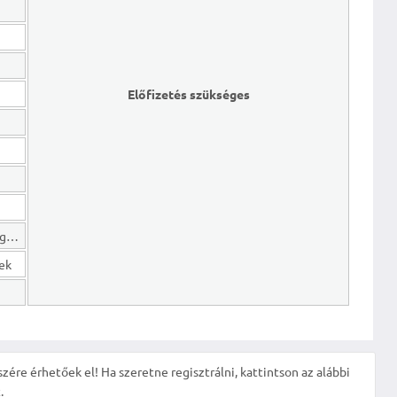
Előfizetés szükséges
Hosszú lejáratú kötelezettségek
gek
szére érhetőek el! Ha szeretne regisztrálni, kattintson az alábbi
.