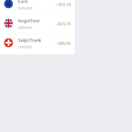
Euró
363,10
▲
EUR/HUF
Angol font
423,70
▲
GBP/HUF
Svájci frank
388,68
▲
CHF/HUF