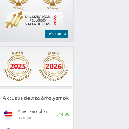
BŐVEBBEN
Aktuális deviza árfolyamok
Amerikai dollár
314,06
▲
USD/HUF