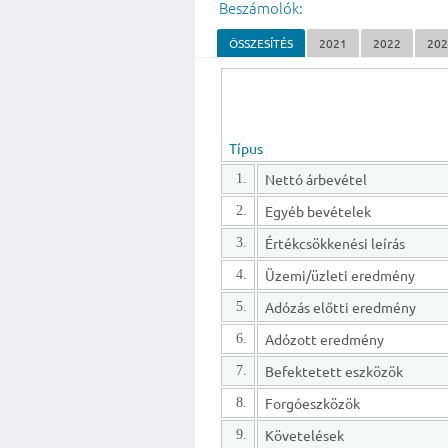
Beszámolók:
ÖSSZESÍTÉS
2021
2022
20
Típus
Nettó árbevétel
1.
Egyéb bevételek
2.
Értékcsökkenési leírás
3.
Üzemi/üzleti eredmény
4.
Adózás előtti eredmény
5.
Adózott eredmény
6.
Befektetett eszközök
7.
Forgóeszközök
8.
Követelések
9.