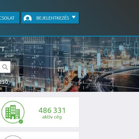
CSOLAT
BEJELENTKEZÉS
TT
s kereső
egye fel velünk a kapcsolatot az alábbi
4
8
6
3
3
1
aktív cég