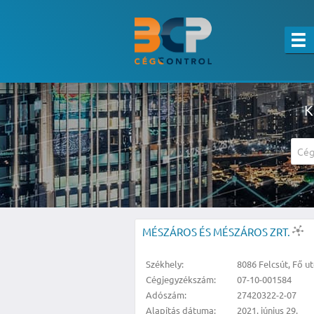
K
A részletes kereső csak belépett felha
MÉSZÁROS ÉS MÉSZÁROS ZRT.
Székhely:
8086 Felcsút, Fő ut
Cégjegyzékszám:
07-10-001584
Adószám:
27420322-2-07
Alapítás dátuma:
2021. június 29.