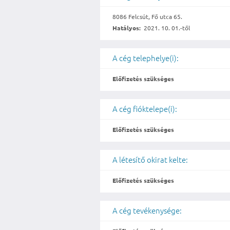
8086 Felcsút, Fő utca 65.
Hatályos:
2021. 10. 01.-től
A cég telephelye(i):
Előfizetés szükséges
A cég fióktelepe(i):
Előfizetés szükséges
A létesítő okirat kelte:
Előfizetés szükséges
A cég tevékenysége: