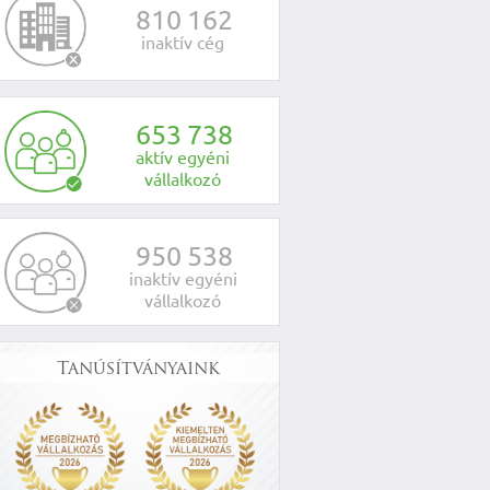
8
1
0
1
6
2
inaktív cég
6
5
3
7
3
8
aktív egyéni
vállalkozó
9
5
0
5
3
8
inaktív egyéni
vállalkozó
Tanúsítványaink