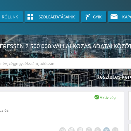
RÓLUNK
SZOLGÁLTATÁSAINK
GYIK
KAP
ERESSEN 2 500 000 VÁLLALKOZÁS ADATAI KÖZÖ
Részlete
sználók számára érhető el, használatához kérjük jelentkezzen be, vagy v
Aktív cég
linkre kattinva!
ca 65.
KÉRJEN INGYENES ÁRAJÁNLATOT IDE KATTINTVA!