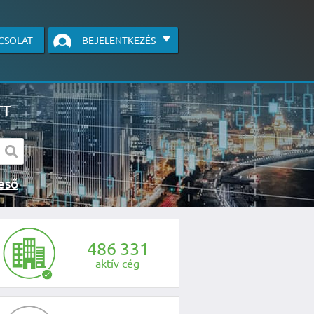
CSOLAT
BEJELENTKEZÉS
TT
s kereső
egye fel velünk a kapcsolatot az alábbi
4
8
6
3
3
1
aktív cég