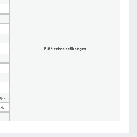
Előfizetés szükséges
Hosszú lejáratú kötelezettségek
gek