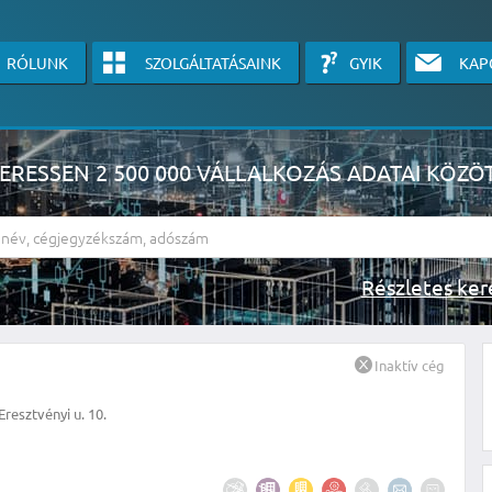
RÓLUNK
SZOLGÁLTATÁSAINK
GYIK
KAP
ERESSEN 2 500 000 VÁLLALKOZÁS ADATAI KÖZÖ
Részlete
sználók számára érhető el, használatához kérjük jelentkezzen be, vagy v
Inaktív cég
linkre kattinva!
Eresztvényi u. 10.
KÉRJEN INGYENES ÁRAJÁNLATOT IDE KATTINTVA!