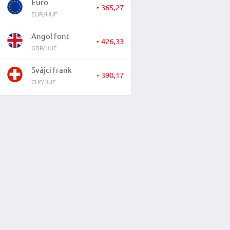
Euró
365,27
▼
EUR/HUF
Angol font
426,33
▼
GBP/HUF
Svájci frank
390,17
▼
CHF/HUF