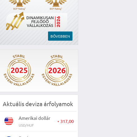
BŐVEBBEN
Aktuális deviza árfolyamok
Amerikai dollár
317,00
▼
USD/HUF