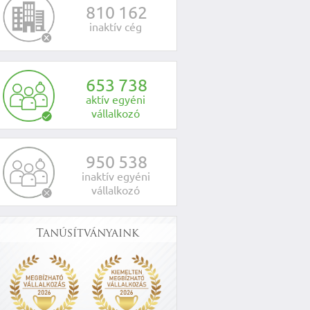
8
1
0
1
6
2
inaktív cég
6
5
3
7
3
8
aktív egyéni
vállalkozó
9
5
0
5
3
8
inaktív egyéni
vállalkozó
Tanúsítványaink