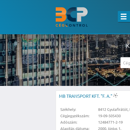
K
A részletes kereső csak belépett felha
MB TRANSPORT KFT. "F. A."
Székhely:
8412 Gyulafirátót, 
Cégjegyzékszám:
19-09-505430
Adószám:
12484771-2-19
Alapítás dátuma:
2000. június 1.