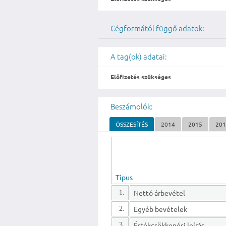
Cégformától függő adatok:
A tag(ok) adatai:
Előfizetés szükséges
Beszámolók:
ÖSSZESÍTÉS
2014
2015
20
Típus
Nettó árbevétel
1.
Egyéb bevételek
2.
Értékcsökkenési leírás
3.