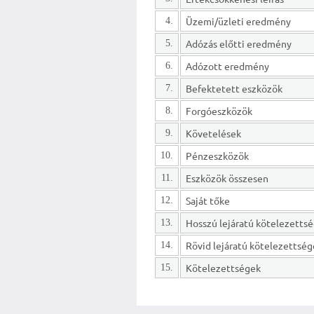
Üzemi/üzleti eredmény
4.
Adózás előtti eredmény
5.
Adózott eredmény
6.
Befektetett eszközök
7.
Forgóeszközök
8.
Követelések
9.
Pénzeszközök
10.
Eszközök összesen
11.
Saját tőke
12.
13.
Rövid lejáratú kötelezettsé
14.
Kötelezettségek
15.