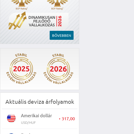
BŐVEBBEN
Aktuális deviza árfolyamok
Amerikai dollár
317,00
▼
USD/HUF