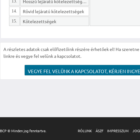
Hosszú lejáratú kötelezettségek
13.
Rövid lejáratú kötelezettségek
14.
Kötelezettségek
15.
A részletes adatok csak előfizetőink részére érhetőek el! Ha szeretne r
linkre és vegye fel velünk a kapcsolatot.
VEGYE FEL VELÜNK A KAPCSOLATOT, KÉRJEN INGYE
BCP © Minden jog fenntartva.
RÓLUNK
ÁSZF
IMPRESSZUM
JOG