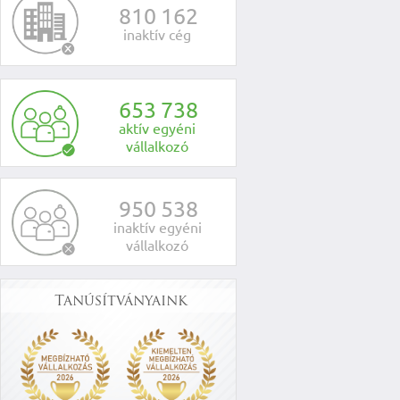
8
1
0
1
6
2
inaktív cég
6
5
3
7
3
8
aktív egyéni
vállalkozó
9
5
0
5
3
8
inaktív egyéni
vállalkozó
Tanúsítványaink