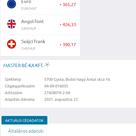
Euró
365,27
▼
EUR/HUF
Angol font
426,33
▼
GBP/HUF
Svájci frank
390,17
▼
CHF/HUF
MASTER BÉ-KA KFT.
Székhely:
5700 Gyula, Budai Nagy Antal utca 16.
Cégjegyzékszám:
04-09-016035
Adószám:
27428076-2-04
Alapítás dátuma:
2021. augusztus 27.
AKTUÁLIS CÉGADATOK
Általános adatok: