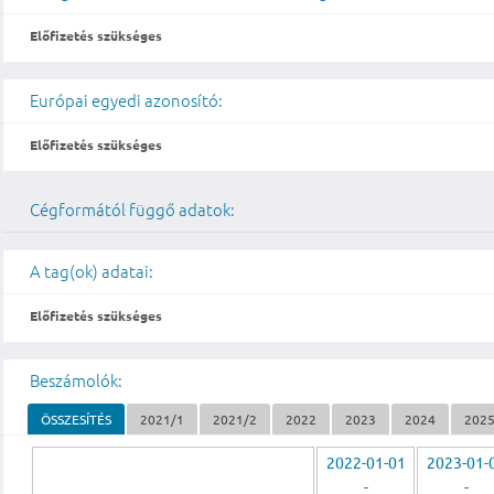
Előfizetés szükséges
Európai egyedi azonosító:
Előfizetés szükséges
Cégformától függő adatok:
A tag(ok) adatai:
Előfizetés szükséges
Beszámolók:
ÖSSZESÍTÉS
2021/1
2021/2
2022
2023
2024
202
2022-01-01
2023-01-
-
-