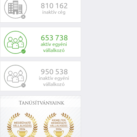
8
1
0
1
6
2
inaktív cég
6
5
3
7
3
8
aktív egyéni
vállalkozó
9
5
0
5
3
8
inaktív egyéni
vállalkozó
Tanúsítványaink