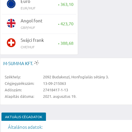
Euró
363,10
▲
EUR/HUF
Angol font
423,70
▲
GBP/HUF
Svájci frank
388,68
▲
CHF/HUF
M-SUMMA KFT.
Székhely:
2092 Budakeszi, Honfoglalás sétány 3.
Cégjegyzékszám:
13-09-215063
Adószám:
27418417-1-13
Alapítás dátuma:
2021. augusztus 19.
AKTUÁLIS CÉGADATOK
Általános adatok: