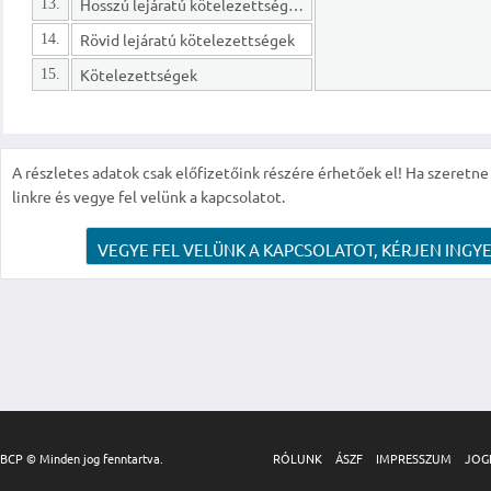
Hosszú lejáratú kötelezettségek
13.
Rövid lejáratú kötelezettségek
14.
Kötelezettségek
15.
A részletes adatok csak előfizetőink részére érhetőek el! Ha szeretne r
linkre és vegye fel velünk a kapcsolatot.
VEGYE FEL VELÜNK A KAPCSOLATOT, KÉRJEN INGYE
BCP © Minden jog fenntartva.
RÓLUNK
ÁSZF
IMPRESSZUM
JOG