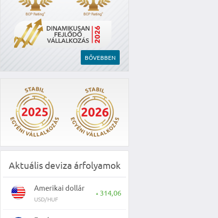
BŐVEBBEN
Aktuális deviza árfolyamok
Amerikai dollár
314,06
▲
USD/HUF