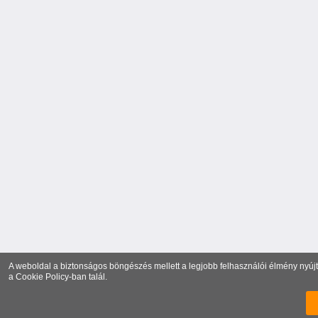
A weboldal a biztonságos böngészés mellett a legjobb felhasználói élmény nyújtá
a
Cookie Policy
-ban talál.