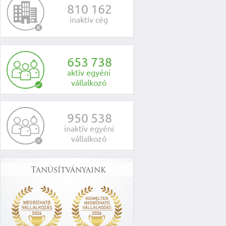
8
1
0
1
6
2
inaktív cég
6
5
3
7
3
8
aktív egyéni
vállalkozó
9
5
0
5
3
8
inaktív egyéni
vállalkozó
Tanúsítványaink