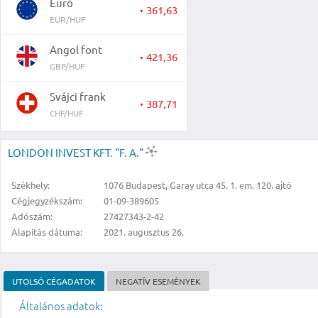
Euró
361,63
▼
EUR/HUF
Angol font
421,36
▼
GBP/HUF
Svájci frank
387,71
▼
CHF/HUF
LONDON INVEST KFT. "F. A."
Székhely:
1076 Budapest, Garay utca 45. 1. em. 120. ajtó
Cégjegyzékszám:
01-09-389605
Adószám:
27427343-2-42
Alapítás dátuma:
2021. augusztus 26.
UTOLSÓ CÉGADATOK
NEGATÍV ESEMÉNYEK
Általános adatok: