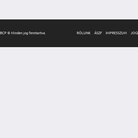
BCP © Minden jog fenntartva.
RÓLUNK
ÁSZF
IMPRESSZUM
JOG