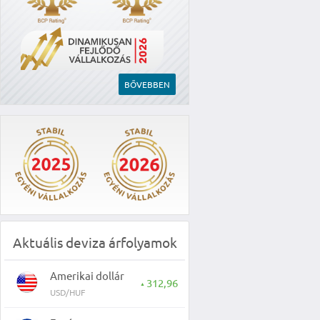
BŐVEBBEN
Aktuális deviza árfolyamok
Amerikai dollár
312,96
▲
USD/HUF