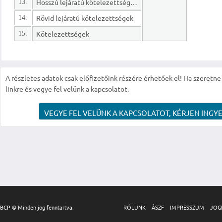
Hosszú lejáratú kötelezettségek
13.
Rövid lejáratú kötelezettségek
14.
Kötelezettségek
15.
A részletes adatok csak előfizetőink részére érhetőek el! Ha szeretne r
linkre és vegye fel velünk a kapcsolatot.
VEGYE FEL VELÜNK A KAPCSOLATOT, KÉRJEN INGYE
BCP © Minden jog fenntartva.
RÓLUNK
ÁSZF
IMPRESSZUM
JOG