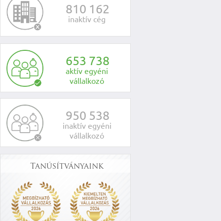
8
1
0
1
6
2
inaktív cég
6
5
3
7
3
8
aktív egyéni
vállalkozó
9
5
0
5
3
8
inaktív egyéni
vállalkozó
Tanúsítványaink