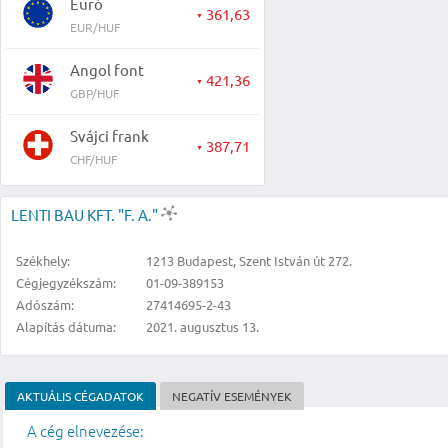
Euró
361,63
▼
EUR/HUF
Angol font
421,36
▼
GBP/HUF
Svájci frank
387,71
▼
CHF/HUF
LENTI BAU KFT. "F. A."
Székhely:
1213 Budapest, Szent István út 272.
Cégjegyzékszám:
01-09-389153
Adószám:
27414695-2-43
Alapítás dátuma:
2021. augusztus 13.
AKTUÁLIS CÉGADATOK
NEGATÍV ESEMÉNYEK
A cég elnevezése: