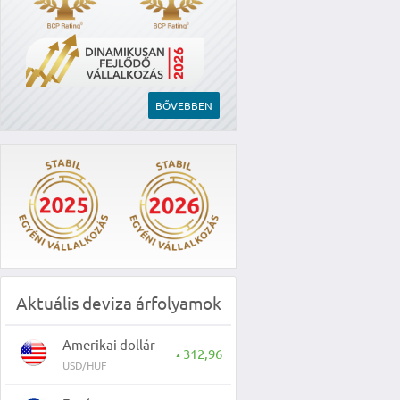
BŐVEBBEN
Aktuális deviza árfolyamok
Amerikai dollár
312,96
▲
USD/HUF