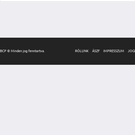
BCP © Minden jog fenntartva.
RÓLUNK
ÁSZF
IMPRESSZUM
JOG