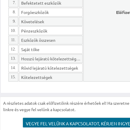
Befektetett eszközök
7.
Forgóeszközök
Előfize
8.
Követelések
9.
Pénzeszközök
10.
Eszközök összesen
11.
Saját tőke
12.
Hosszú lejáratú kötelezettségek
13.
Rövid lejáratú kötelezettségek
14.
Kötelezettségek
15.
A részletes adatok csak előfizetőink részére érhetőek el! Ha szeretne r
linkre és vegye fel velünk a kapcsolatot.
VEGYE FEL VELÜNK A KAPCSOLATOT, KÉRJEN INGYE