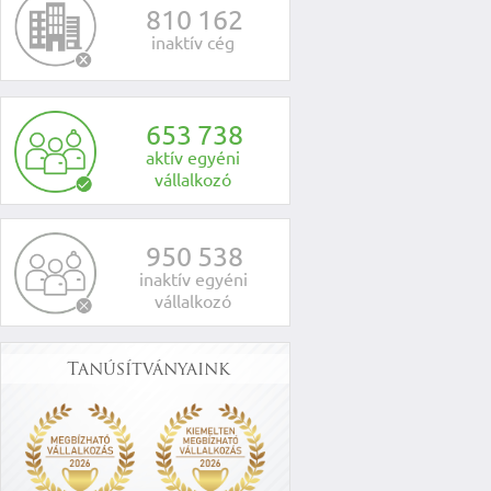
8
1
0
1
6
2
inaktív cég
6
5
3
7
3
8
aktív egyéni
vállalkozó
9
5
0
5
3
8
inaktív egyéni
vállalkozó
Tanúsítványaink