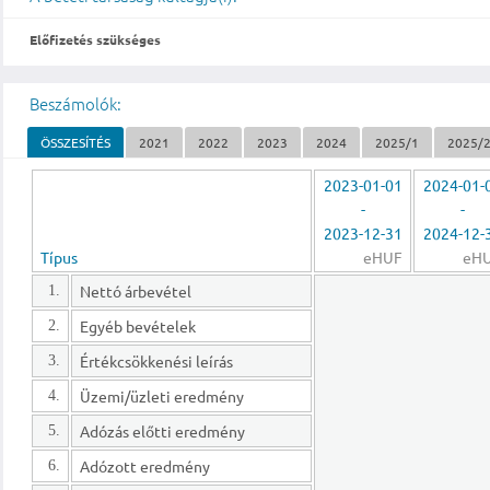
Előfizetés szükséges
Beszámolók:
ÖSSZESÍTÉS
2021
2022
2023
2024
2025/1
2025/
2023-01-01
2024-01-
-
-
2023-12-31
2024-12-
Típus
eHUF
eH
Nettó árbevétel
1.
Egyéb bevételek
2.
Értékcsökkenési leírás
3.
Üzemi/üzleti eredmény
4.
Adózás előtti eredmény
5.
Adózott eredmény
6.