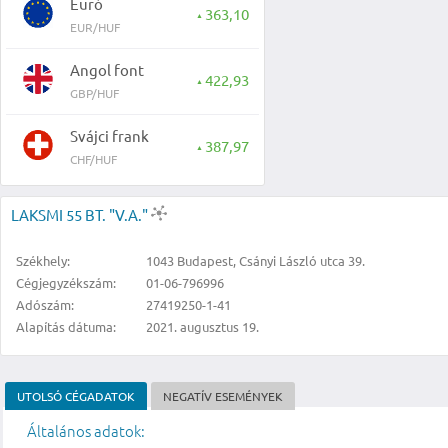
Euró
363,10
▲
EUR/HUF
Angol font
422,93
▲
GBP/HUF
Svájci frank
387,97
▲
CHF/HUF
LAKSMI 55 BT. "V.A."
Székhely:
1043 Budapest, Csányi László utca 39.
Cégjegyzékszám:
01-06-796996
Adószám:
27419250-1-41
Alapítás dátuma:
2021. augusztus 19.
UTOLSÓ CÉGADATOK
NEGATÍV ESEMÉNYEK
Általános adatok: