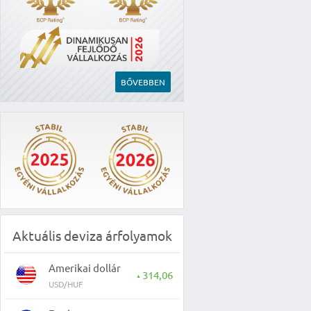
BŐVEBBEN
Aktuális deviza árfolyamok
Amerikai dollár
314,06
▲
USD/HUF