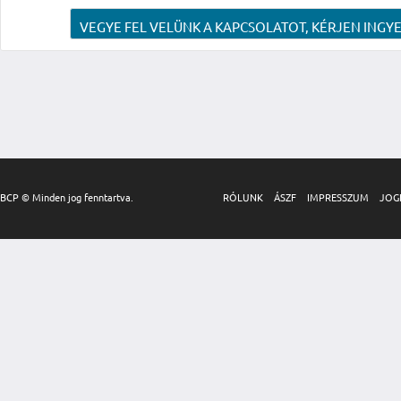
VEGYE FEL VELÜNK A KAPCSOLATOT, KÉRJEN INGYE
BCP © Minden jog fenntartva.
RÓLUNK
ÁSZF
IMPRESSZUM
JOG