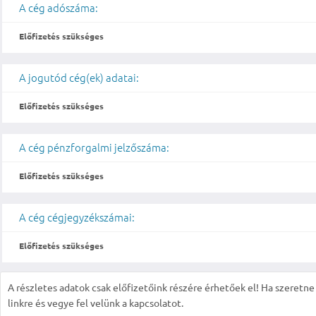
A cég adószáma:
Előfizetés szükséges
A jogutód cég(ek) adatai:
Előfizetés szükséges
A cég pénzforgalmi jelzőszáma:
Előfizetés szükséges
A cég cégjegyzékszámai:
Előfizetés szükséges
A részletes adatok csak előfizetőink részére érhetőek el! Ha szeretne r
linkre és vegye fel velünk a kapcsolatot.