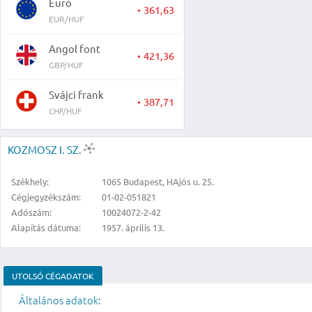
Euró
361,63
▼
EUR/HUF
Angol font
421,36
▼
GBP/HUF
Svájci frank
387,71
▼
CHF/HUF
KOZMOSZ I. SZ.
Székhely:
1065 Budapest, HAjós u. 25.
Cégjegyzékszám:
01-02-051821
Adószám:
10024072-2-42
Alapítás dátuma:
1957. április 13.
UTOLSÓ CÉGADATOK
Általános adatok: