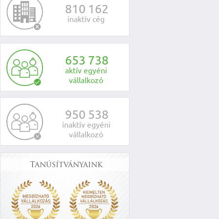
8
1
0
1
6
2
inaktív cég
6
5
3
7
3
8
aktív egyéni
vállalkozó
9
5
0
5
3
8
inaktív egyéni
vállalkozó
Tanúsítványaink