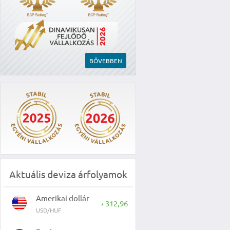
BŐVEBBEN
Aktuális deviza árfolyamok
Amerikai dollár
312,96
▲
USD/HUF