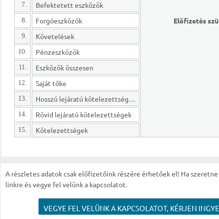
Befektetett eszközök
7.
Forgóeszközök
Előfizetés sz
8.
Követelések
9.
Pénzeszközök
10.
Eszközök összesen
11.
Saját tőke
12.
Hosszú lejáratú kötelezettségek
13.
Rövid lejáratú kötelezettségek
14.
Kötelezettségek
15.
A részletes adatok csak előfizetőink részére érhetőek el! Ha szeretne r
linkre és vegye fel velünk a kapcsolatot.
VEGYE FEL VELÜNK A KAPCSOLATOT, KÉRJEN INGYE