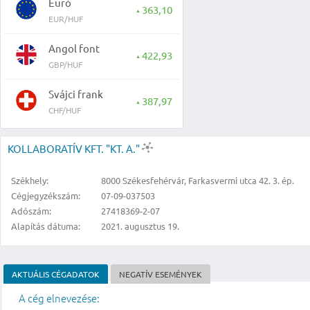
Euró
363,10
▲
EUR/HUF
Angol font
422,93
▲
GBP/HUF
Svájci frank
387,97
▲
CHF/HUF
KOLLABORATÍV KFT. "KT. A."
Székhely:
8000 Székesfehérvár, Farkasvermi utca 42. 3. ép.
Cégjegyzékszám:
07-09-037503
Adószám:
27418369-2-07
Alapítás dátuma:
2021. augusztus 19.
AKTUÁLIS CÉGADATOK
NEGATÍV ESEMÉNYEK
A cég elnevezése: