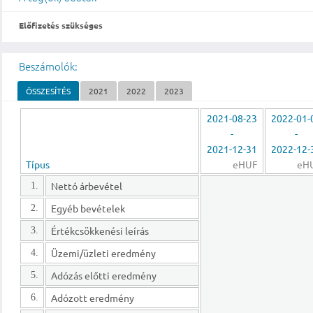
Előfizetés szükséges
Beszámolók:
ÖSSZESÍTÉS
2021
2022
2023
2021-08-23
2022-01-
-
-
2021-12-31
2022-12-
Típus
eHUF
eH
Nettó árbevétel
1.
Egyéb bevételek
2.
Értékcsökkenési leírás
3.
Üzemi/üzleti eredmény
4.
Adózás előtti eredmény
5.
Adózott eredmény
6.