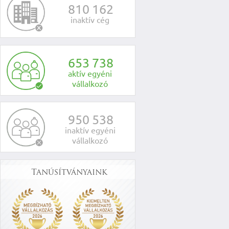
8
1
0
1
6
2
inaktív cég
6
5
3
7
3
8
aktív egyéni
vállalkozó
9
5
0
5
3
8
inaktív egyéni
vállalkozó
Tanúsítványaink