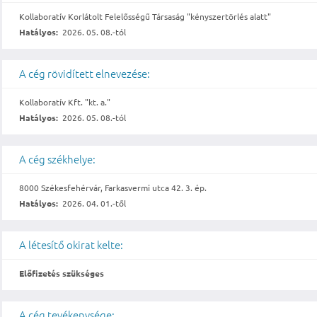
Kollaboratív Korlátolt Felelősségű Társaság "kényszertörlés alatt"
Hatályos:
2026. 05. 08.-tól
A cég rövidített elnevezése:
Kollaboratív Kft. "kt. a."
Hatályos:
2026. 05. 08.-tól
A cég székhelye:
8000 Székesfehérvár, Farkasvermi utca 42. 3. ép.
Hatályos:
2026. 04. 01.-től
A létesítő okirat kelte:
Előfizetés szükséges
A cég tevékenysége: