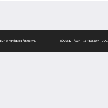
BCP © Minden jog fenntartva.
RÓLUNK
ÁSZF
IMPRESSZUM
JOG