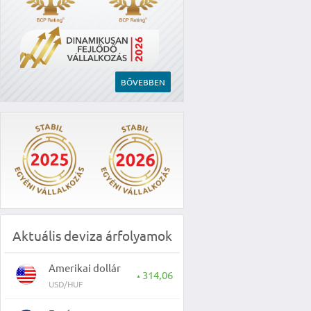
BŐVEBBEN
Aktuális deviza árfolyamok
Amerikai dollár
314,06
▲
USD/HUF