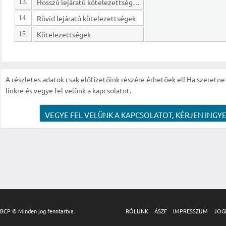
Hosszú lejáratú kötelezettségek
13.
Rövid lejáratú kötelezettségek
14.
Kötelezettségek
15.
A részletes adatok csak előfizetőink részére érhetőek el! Ha szeretne r
linkre és vegye fel velünk a kapcsolatot.
VEGYE FEL VELÜNK A KAPCSOLATOT, KÉRJEN INGYE
BCP © Minden jog fenntartva.
RÓLUNK
ÁSZF
IMPRESSZUM
JOG