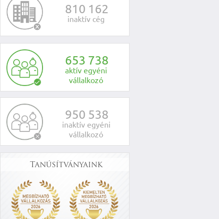
8
1
0
1
6
2
inaktív cég
6
5
3
7
3
8
aktív egyéni
vállalkozó
9
5
0
5
3
8
inaktív egyéni
vállalkozó
Tanúsítványaink