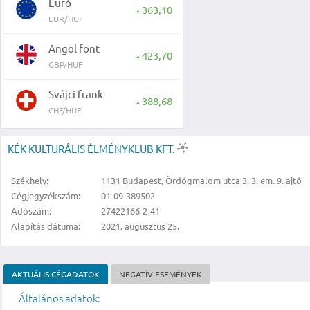
Euró
363,10
▲
EUR/HUF
Angol font
423,70
▲
GBP/HUF
Svájci frank
388,68
▲
CHF/HUF
KÉK KULTURÁLIS ÉLMÉNYKLUB KFT.
Székhely:
1131 Budapest, Ördögmalom utca 3. 3. em. 9. ajtó
Cégjegyzékszám:
01-09-389502
Adószám:
27422166-2-41
Alapítás dátuma:
2021. augusztus 25.
AKTUÁLIS CÉGADATOK
NEGATÍV ESEMÉNYEK
Általános adatok: