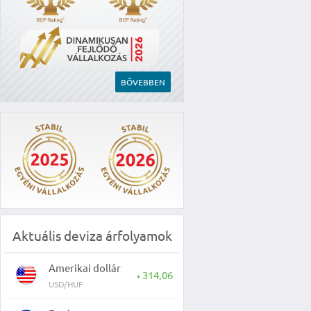
BŐVEBBEN
Aktuális deviza árfolyamok
Amerikai dollár
314,06
▲
USD/HUF