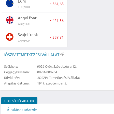
Euró
361,63
▼
EUR/HUF
Angol font
421,36
▼
GBP/HUF
Svájci frank
387,71
▼
CHF/HUF
JÓSZIV TEMETKEZÉSI VÁLLALAT
Székhely:
9026 Győr, Szövetség u.12.
Cégjegyzékszám:
08-01-000764
Rövid név:
JÓSZIV Temetkezési Vállalat
Alapítás dátuma:
1949. szeptember 5.
UTOLSÓ CÉGADATOK
Általános adatok: