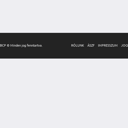
BCP © Minden jog fenntartva.
RÓLUNK
ÁSZF
IMPRESSZUM
JOG