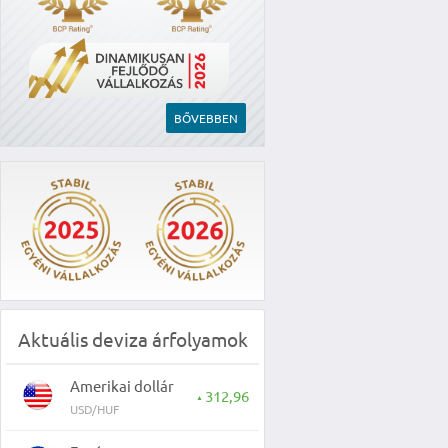
BŐVEBBEN
Aktuális deviza árfolyamok
Amerikai dollár
312,96
▲
USD/HUF