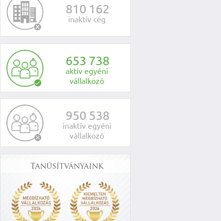
8
1
0
1
6
2
inaktív cég
6
5
3
7
3
8
aktív egyéni
vállalkozó
9
5
0
5
3
8
inaktív egyéni
vállalkozó
Tanúsítványaink