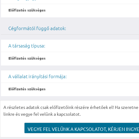
Előfizetés szükséges
Cégformától függő adatok:
A társaság típusa:
Előfizetés szükséges
A vállalat irányítási formája:
Előfizetés szükséges
A részletes adatok csak előfizetőink részére érhetőek el! Ha szeretne r
linkre és vegye fel velünk a kapcsolatot.
VEGYE FEL VELÜNK A KAPCSOLATOT, KÉRJEN INGYE