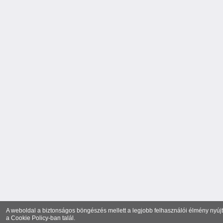
A weboldal a biztonságos böngészés mellett a legjobb felhasználói élmény nyújtá
a
Cookie Policy
-ban talál.