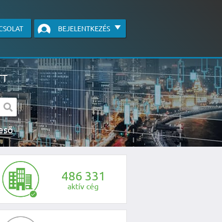
CSOLAT
BEJELENTKEZÉS
TT
s kereső
egye fel velünk a kapcsolatot az alábbi
4
8
6
3
3
1
aktív cég