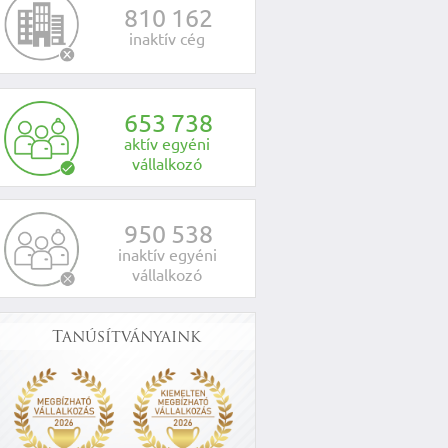
8
1
0
1
6
2
inaktív cég
6
5
3
7
3
8
aktív egyéni
vállalkozó
9
5
0
5
3
8
inaktív egyéni
vállalkozó
Tanúsítványaink