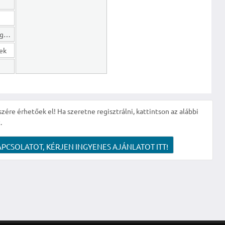
Hosszú lejáratú kötelezettségek
gek
szére érhetőek el! Ha szeretne regisztrálni, kattintson az alábbi
.
APCSOLATOT, KÉRJEN INGYENES AJÁNLATOT ITT!