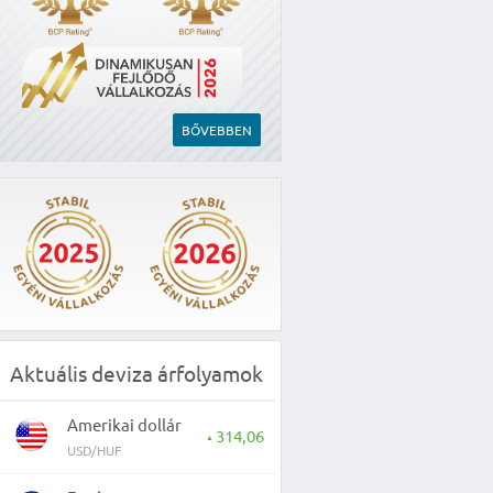
BŐVEBBEN
Aktuális deviza árfolyamok
Amerikai dollár
314,06
▲
USD/HUF