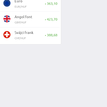
Euró
363,10
▲
EUR/HUF
Angol font
423,70
▲
GBP/HUF
Svájci frank
388,68
▲
CHF/HUF