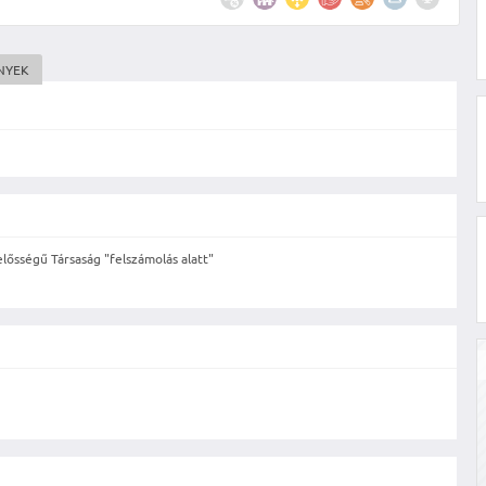
NYEK
lősségű Társaság "felszámolás alatt"