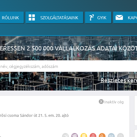
RÓLUNK
SZOLGÁLTATÁSAINK
GYIK
KAP
ERESSEN 2 500 000 VÁLLALKOZÁS ADATAI KÖZÖ
Részlete
sználók számára érhető el, használatához kérjük jelentkezzen be, vagy v
Inaktív cég
linkre kattinva!
ösi csoma Sándor út 21. 5. em. 20. ajtó
KÉRJEN INGYENES ÁRAJÁNLATOT IDE KATTINTVA!
.