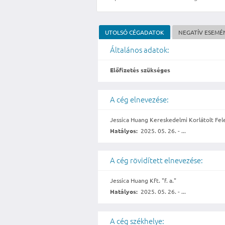
UTOLSÓ CÉGADATOK
NEGATÍV ESEMÉ
Általános adatok:
Előfizetés szükséges
A cég elnevezése:
Jessica Huang Kereskedelmi Korlátolt Fele
Hatályos:
2025. 05. 26. - ...
A cég rövidített elnevezése:
Jessica Huang Kft. "f. a."
Hatályos:
2025. 05. 26. - ...
A cég székhelye: