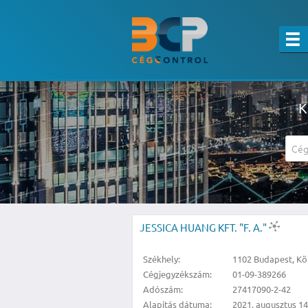
K
A részletes kereső csak belépett felha
JESSICA HUANG KFT. "F. A."
Székhely:
1102 Budapest, Kör
Cégjegyzékszám:
01-09-389266
Adószám:
27417090-2-42
Alapítás dátuma:
2021. augusztus 14