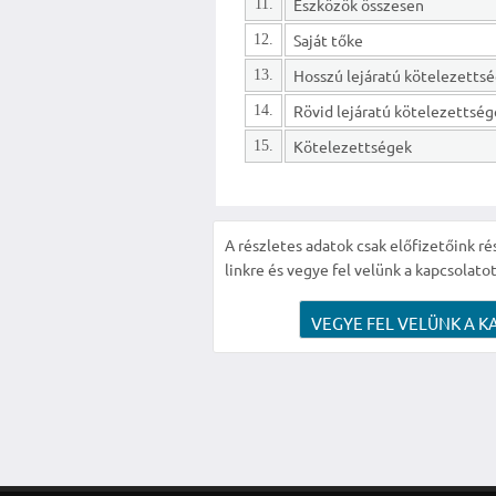
Eszközök összesen
11.
Saját tőke
12.
13.
Rövid lejáratú kötelezettsé
14.
Kötelezettségek
15.
A részletes adatok csak előfizetőink ré
linkre és vegye fel velünk a kapcsolatot
VEGYE FEL VELÜNK A K