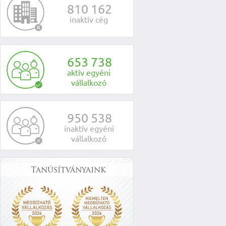
8
1
0
1
6
2
inaktív cég
6
5
3
7
3
8
aktív egyéni
vállalkozó
9
5
0
5
3
8
inaktív egyéni
vállalkozó
Tanúsítványaink