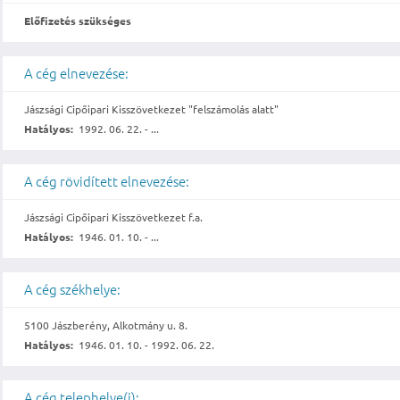
Előfizetés szükséges
A cég elnevezése:
Jászsági Cipőipari Kisszövetkezet "felszámolás alatt"
Hatályos:
1992. 06. 22. - ...
A cég rövidített elnevezése:
Jászsági Cipőipari Kisszövetkezet f.a.
Hatályos:
1946. 01. 10. - ...
A cég székhelye:
5100 Jászberény, Alkotmány u. 8.
Hatályos:
1946. 01. 10. - 1992. 06. 22.
A cég telephelye(i):