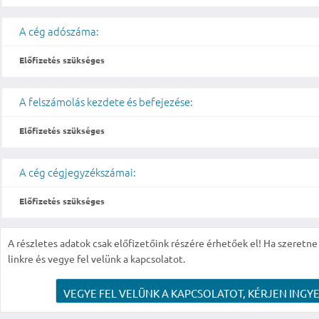
A cég adószáma:
Előfizetés szükséges
A felszámolás kezdete és befejezése:
Előfizetés szükséges
A cég cégjegyzékszámai:
Előfizetés szükséges
A részletes adatok csak előfizetőink részére érhetőek el! Ha szeretne r
linkre és vegye fel velünk a kapcsolatot.
VEGYE FEL VELÜNK A KAPCSOLATOT, KÉRJEN INGYE