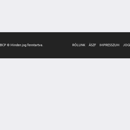
BCP © Minden jog fenntartva.
RÓLUNK
ÁSZF
IMPRESSZUM
JOG