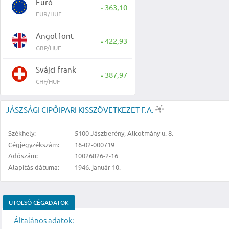
Euró
363,10
▲
EUR/HUF
Angol font
422,93
▲
GBP/HUF
Svájci frank
387,97
▲
CHF/HUF
JÁSZSÁGI CIPŐIPARI KISSZÖVETKEZET F.A.
Székhely:
5100 Jászberény, Alkotmány u. 8.
Cégjegyzékszám:
16-02-000719
Adószám:
10026826-2-16
Alapítás dátuma:
1946. január 10.
UTOLSÓ CÉGADATOK
Általános adatok: