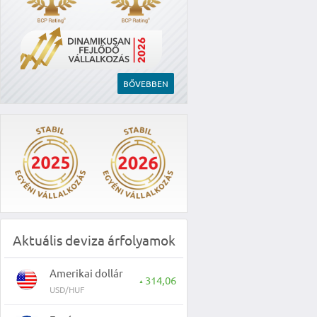
BŐVEBBEN
Aktuális deviza árfolyamok
Amerikai dollár
314,06
▲
USD/HUF