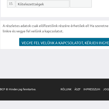
Kötelezettségek
15.
A részletes adatok csak előfizetőink részére érhetőek el! Ha szeretne r
linkre és vegye fel velünk a kapcsolatot.
VEGYE FEL VELÜNK A KAPCSOLATOT, KÉRJEN INGYE
BCP © Minden jog fenntartva.
RÓLUNK
ÁSZF
IMPRESSZUM
JOG