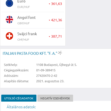
Euró
361,63
▼
EUR/HUF
Angol font
421,36
▼
GBP/HUF
Svájci frank
387,71
▼
CHF/HUF
ITALIAN PASTA FOOD KFT. "F. A."
Székhely:
1108 Budapest, Újhegyi út 5.
Cégjegyzékszám:
01-09-389415
Adószám:
27420470-2-42
Alapítás dátuma:
2021. augusztus 23.
UTOLSÓ CÉGADATOK
NEGATÍV ESEMÉNYEK
Általános adatok: