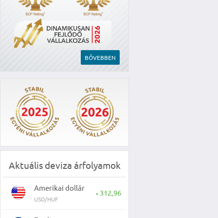
BŐVEBBEN
Aktuális deviza árfolyamok
Amerikai dollár
312,96
▲
USD/HUF