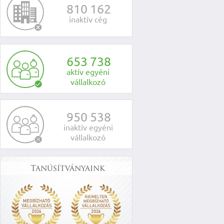
8
1
0
1
6
2
inaktív cég
6
5
3
7
3
8
aktív egyéni
vállalkozó
9
5
0
5
3
8
inaktív egyéni
vállalkozó
Tanúsítványaink