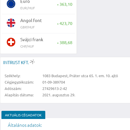
Euró
363,10
▲
EUR/HUF
Angol font
423,70
▲
GBP/HUF
Svájci frank
388,68
▲
CHF/HUF
INTRUST KFT.
Székhely:
1083 Budapest, Práter utca 65. 1. em. 10. ajtó
Cégjegyzékszám:
01-09-389704
Adószám:
27429613-2-42
Alapítás dátuma:
2021. augusztus 29.
AKTUÁLIS CÉGADATOK
Általános adatok: