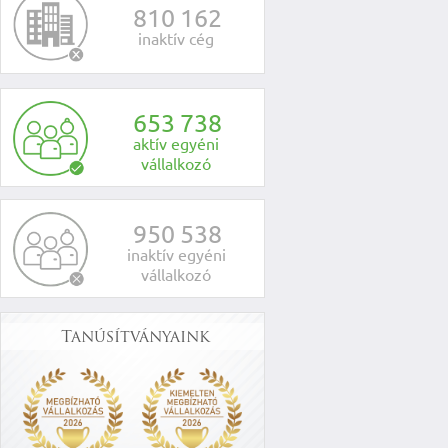
8
1
0
1
6
2
inaktív cég
6
5
3
7
3
8
aktív egyéni
vállalkozó
9
5
0
5
3
8
inaktív egyéni
vállalkozó
Tanúsítványaink