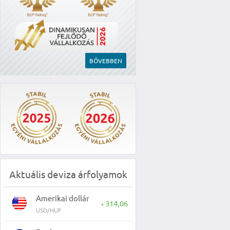
BŐVEBBEN
Aktuális deviza árfolyamok
Amerikai dollár
314,06
▲
USD/HUF