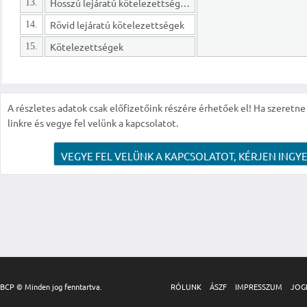
Hosszú lejáratú kötelezettségek
13.
Rövid lejáratú kötelezettségek
14.
Kötelezettségek
15.
A részletes adatok csak előfizetőink részére érhetőek el! Ha szeretne r
linkre és vegye fel velünk a kapcsolatot.
VEGYE FEL VELÜNK A KAPCSOLATOT, KÉRJEN INGYE
BCP © Minden jog fenntartva.
RÓLUNK
ÁSZF
IMPRESSZUM
JOG