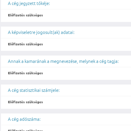
A cég jegyzett tőkéje:
Előfizetés szükséges
A képviseletre jogosult(ak) adatai:
Előfizetés szükséges
Annak a kamarának a megnevezése, melynek a cég tagja:
Előfizetés szükséges
A cég statisztikai számjele:
Előfizetés szükséges
A cég adószáma:
Előfizetés szükséges