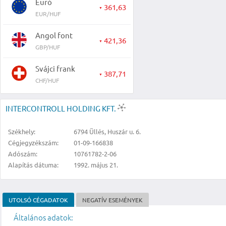
Euró
361,63
▼
EUR/HUF
Angol font
421,36
▼
GBP/HUF
Svájci frank
387,71
▼
CHF/HUF
INTERCONTROLL HOLDING KFT.
Székhely:
6794 Üllés, Huszár u. 6.
Cégjegyzékszám:
01-09-166838
Adószám:
10761782-2-06
Alapítás dátuma:
1992. május 21.
UTOLSÓ CÉGADATOK
NEGATÍV ESEMÉNYEK
Általános adatok: