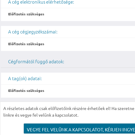
A cég elektronikus elérhetősége:
Előfizetés szükséges
A cég cégjegyzékszámai:
Előfizetés szükséges
Cégformától függő adatok:
A tag(ok) adatai:
Előfizetés szükséges
A részletes adatok csak előfizetőink részére érhetőek el! Ha szeretne r
linkre és vegye fel velünk a kapcsolatot.
VEGYE FEL VELÜNK A KAPCSOLATOT, KÉRJEN INGYE