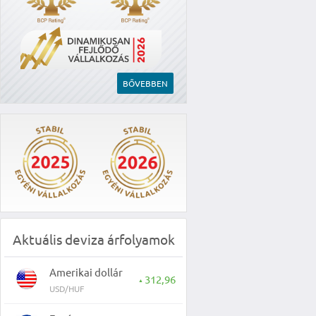
BŐVEBBEN
Aktuális deviza árfolyamok
Amerikai dollár
312,96
▲
USD/HUF