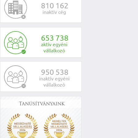
8
1
0
1
6
2
inaktív cég
6
5
3
7
3
8
aktív egyéni
vállalkozó
9
5
0
5
3
8
inaktív egyéni
vállalkozó
Tanúsítványaink