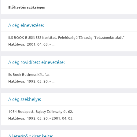
Előfizetés szükséges
A cég elnevezése:
ILS BOOK BUSINESS Korlátolt Felelősségű Társaság "felszámolás alatt"
Hatályos:
2001. 04. 03. - ...
A cég rövidített elnevezése:
Ils Book Business Kft. f.a.
Hatályos:
1992. 03. 20. - ...
A cég székhelye:
1054 Budapest, Bajcsy Zsilinszky út 62.
Hatályos:
1992. 03. 20. - 2001. 04. 03.
A létesítő okirat kelte: