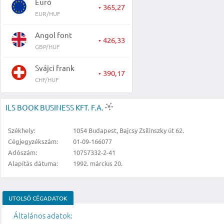
Euró
365,27
▼
EUR/HUF
Angol font
426,33
▼
GBP/HUF
Svájci frank
390,17
▼
CHF/HUF
ILS BOOK BUSINESS KFT. F.A.
Székhely:
1054 Budapest, Bajcsy Zsilinszky út 62.
Cégjegyzékszám:
01-09-166077
Adószám:
10757332-2-41
Alapítás dátuma:
1992. március 20.
UTOLSÓ CÉGADATOK
Általános adatok: