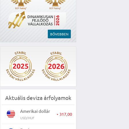
BŐVEBBEN
Aktuális deviza árfolyamok
Amerikai dollár
317,00
▼
USD/HUF