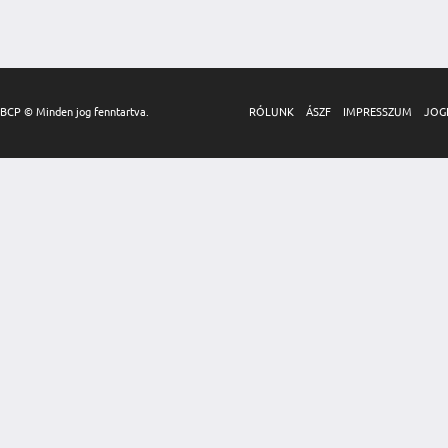
BCP © Minden jog fenntartva.
RÓLUNK
ÁSZF
IMPRESSZUM
JOG