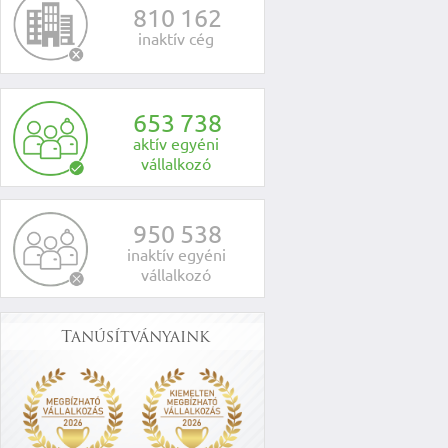
8
1
0
1
6
2
inaktív cég
6
5
3
7
3
8
aktív egyéni
vállalkozó
9
5
0
5
3
8
inaktív egyéni
vállalkozó
Tanúsítványaink