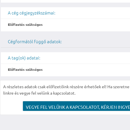
A cég cégjegyzékszámai:
Előfizetés szükséges
Cégformától függő adatok:
A tag(ok) adatai:
Előfizetés szükséges
A részletes adatok csak előfizetőink részére érhetőek el! Ha szeretne r
linkre és vegye fel velünk a kapcsolatot.
VEGYE FEL VELÜNK A KAPCSOLATOT, KÉRJEN INGYE