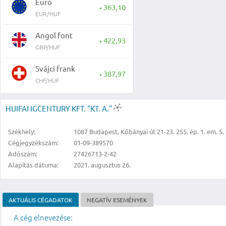
Euró
363,10
▲
EUR/HUF
Angol font
422,93
▲
GBP/HUF
Svájci frank
387,97
▲
CHF/HUF
HUIFANGCENTURY KFT. "KT. A."
Székhely:
1087 Budapest, Kőbányai út 21-23. 255. ép. 1. em. 5. 
Cégjegyzékszám:
01-09-389570
Adószám:
27426713-2-42
Alapítás dátuma:
2021. augusztus 26.
AKTUÁLIS CÉGADATOK
NEGATÍV ESEMÉNYEK
A cég elnevezése: