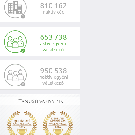
8
1
0
1
6
2
inaktív cég
6
5
3
7
3
8
aktív egyéni
vállalkozó
9
5
0
5
3
8
inaktív egyéni
vállalkozó
Tanúsítványaink