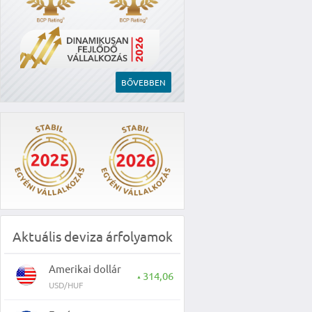
BŐVEBBEN
Aktuális deviza árfolyamok
Amerikai dollár
314,06
▲
USD/HUF