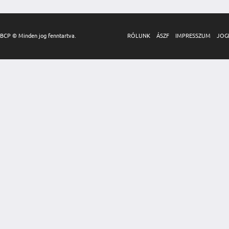
BCP © Minden jog fenntartva.
RÓLUNK
ÁSZF
IMPRESSZUM
JOG