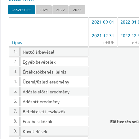
ÖSSZESÍTÉS
2021
2022
2023
2021-09-01
2022-01-
-
-
2021-12-31
2022-12-
Típus
eHUF
eH
Nettó árbevétel
1.
Egyéb bevételek
2.
Értékcsökkenési leírás
3.
Üzemi/üzleti eredmény
4.
Adózás előtti eredmény
5.
Adózott eredmény
6.
Befektetett eszközök
7.
Forgóeszközök
Előfizetés sz
8.
Követelések
9.