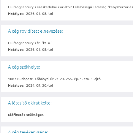
Huifangcentury Kereskedelmi Korlátolt Felelősségű Társaság "kényszertörlés 
Hatályos:
2026. 01. 08.-tól
A cég rövidített elnevezése:
Huifangcentury Kft. "kt. a."
Hatályos:
2026. 01. 08.-tól
A cég székhelye:
1087 Budapest, Kőbányai út 21-23. 255. ép. 1. em. 5. ajtó
Hatályos:
2024. 09. 30.-tól
A létesítő okirat kelte:
Előfizetés szükséges
A cég tevékenysége: