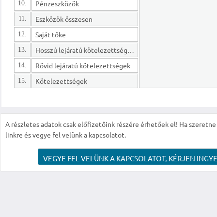
Pénzeszközök
10.
Eszközök összesen
11.
Saját tőke
12.
Hosszú lejáratú kötelezettségek
13.
Rövid lejáratú kötelezettségek
14.
Kötelezettségek
15.
A részletes adatok csak előfizetőink részére érhetőek el! Ha szeretne r
linkre és vegye fel velünk a kapcsolatot.
VEGYE FEL VELÜNK A KAPCSOLATOT, KÉRJEN INGYE