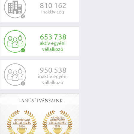
8
1
0
1
6
2
inaktív cég
6
5
3
7
3
8
aktív egyéni
vállalkozó
9
5
0
5
3
8
inaktív egyéni
vállalkozó
Tanúsítványaink