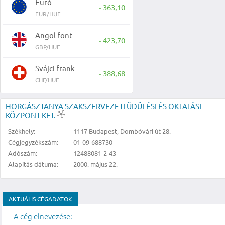
Euró
363,10
▲
EUR/HUF
Angol font
423,70
▲
GBP/HUF
Svájci frank
388,68
▲
CHF/HUF
HORGÁSZTANYA SZAKSZERVEZETI ÜDÜLÉSI ÉS OKTATÁSI
KÖZPONT KFT.
Székhely:
1117 Budapest, Dombóvári út 28.
Cégjegyzékszám:
01-09-688730
Adószám:
12488081-2-43
Alapítás dátuma:
2000. május 22.
AKTUÁLIS CÉGADATOK
A cég elnevezése: