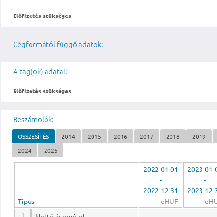
Előfizetés szükséges
Cégformától függő adatok:
A tag(ok) adatai:
Előfizetés szükséges
Beszámolók:
ÖSSZESÍTÉS
2014
2015
2016
2017
2018
2019
2024
2025
2022-01-01
2023-01-
-
-
2022-12-31
2023-12-
Típus
eHUF
eH
Nettó árbevétel
1.