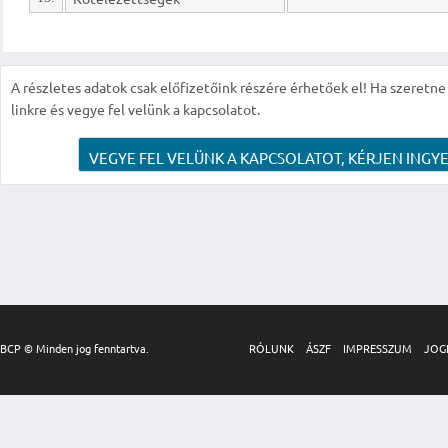
A részletes adatok csak előfizetőink részére érhetőek el! Ha szeretne r
linkre és vegye fel velünk a kapcsolatot.
VEGYE FEL VELÜNK A KAPCSOLATOT, KÉRJEN INGYE
BCP © Minden jog fenntartva.
RÓLUNK
ÁSZF
IMPRESSZUM
JOG