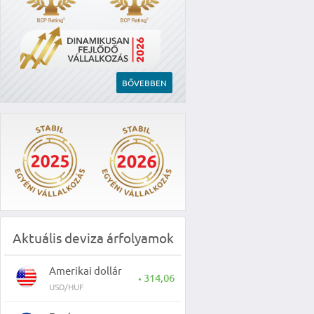
BŐVEBBEN
Aktuális deviza árfolyamok
Amerikai dollár
314,06
▲
USD/HUF