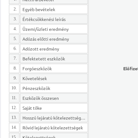
Egyéb bevételek
2.
Értékcsökkenési leírás
3.
Üzemi/üzleti eredmény
4.
Adózás előtti eredmény
5.
Adózott eredmény
6.
Befektetett eszközök
7.
Forgóeszközök
Előfize
8.
Követelések
9.
Pénzeszközök
10.
Eszközök összesen
11.
Saját tőke
12.
Hosszú lejáratú kötelezettségek
13.
Rövid lejáratú kötelezettségek
14.
Kötelezettségek
15.