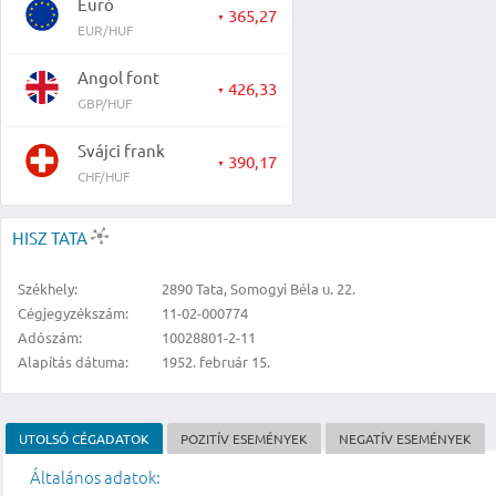
Euró
365,27
▼
EUR/HUF
Angol font
426,33
▼
GBP/HUF
Svájci frank
390,17
▼
CHF/HUF
HISZ TATA
Székhely:
2890 Tata, Somogyi Béla u. 22.
Cégjegyzékszám:
11-02-000774
Adószám:
10028801-2-11
Alapítás dátuma:
1952. február 15.
UTOLSÓ CÉGADATOK
POZITÍV ESEMÉNYEK
NEGATÍV ESEMÉNYEK
Általános adatok: