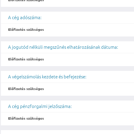
A cég adószáma:
Előfizetés szükséges
A jogutód nélküli megszűnés elhatározásának dátuma:
Előfizetés szükséges
A végelszámolás kezdete és befejezése:
Előfizetés szükséges
A cég pénzforgalmi jelzőszáma:
Előfizetés szükséges