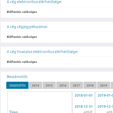
A cég elektronikus elérhetősége:
Előfizetés szükséges
A cég cégjegyzékszámai:
Előfizetés szükséges
A cég hivatalos elektronikus elérhetősége:
Előfizetés szükséges
Beszámolók:
ÖSSZESÍTÉS
2014
2015
2016
2017
2018
2019
2018-01-01
2019-01-
-
-
2018-12-31
2019-12-
Típus
eHUF
eH