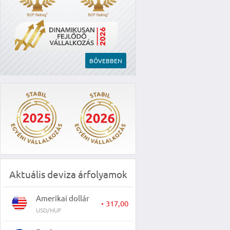
BŐVEBBEN
Aktuális deviza árfolyamok
Amerikai dollár
317,00
▼
USD/HUF