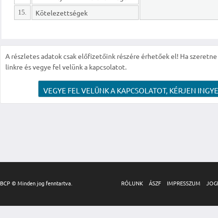
Kötelezettségek
15.
A részletes adatok csak előfizetőink részére érhetőek el! Ha szeretne r
linkre és vegye fel velünk a kapcsolatot.
VEGYE FEL VELÜNK A KAPCSOLATOT, KÉRJEN INGYE
BCP © Minden jog fenntartva.
RÓLUNK
ÁSZF
IMPRESSZUM
JOG