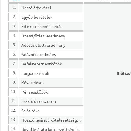
Nettó árbevétel
1.
Egyéb bevételek
2.
Értékcsökkenési leírás
3.
Üzemi/üzleti eredmény
4.
Adózás előtti eredmény
5.
Adózott eredmény
6.
Befektetett eszközök
7.
Forgóeszközök
Előfize
8.
Követelések
9.
Pénzeszközök
10.
Eszközök összesen
11.
Saját tőke
12.
Hosszú lejáratú kötelezettségek
13.
Rövid lejáratú kötelezettségek
14.