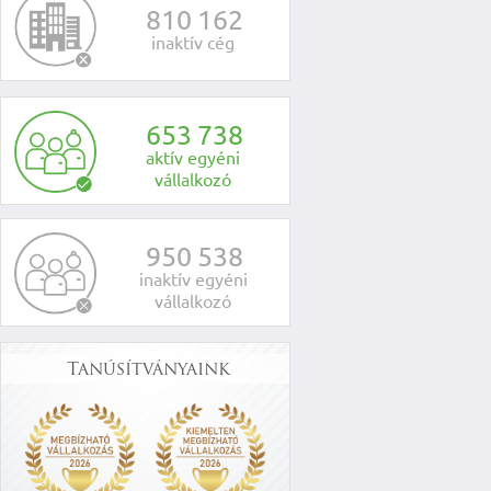
8
1
0
1
6
2
inaktív cég
6
5
3
7
3
8
aktív egyéni
vállalkozó
9
5
0
5
3
8
inaktív egyéni
vállalkozó
Tanúsítványaink