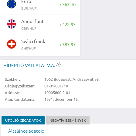
Euró
363,10
▲
EUR/HUF
Angol font
422,93
▲
GBP/HUF
Svájci frank
387,97
▲
CHF/HUF
HÍDÉPÍTŐ VÁLLALAT V.A.
Székhely:
1062 Budapest, Andrássy út 98.
Cégjegyzékszám:
01-01-001710
Adószám:
10005800-2-01
Alapítás dátuma:
1971. december 15.
UTOLSÓ CÉGADATOK
NEGATÍV ESEMÉNYEK
Általános adatok: