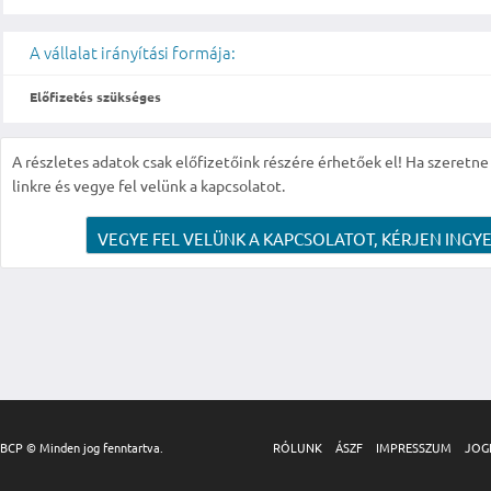
A vállalat irányítási formája:
Előfizetés szükséges
A részletes adatok csak előfizetőink részére érhetőek el! Ha szeretne r
linkre és vegye fel velünk a kapcsolatot.
VEGYE FEL VELÜNK A KAPCSOLATOT, KÉRJEN INGYE
BCP © Minden jog fenntartva.
RÓLUNK
ÁSZF
IMPRESSZUM
JOG