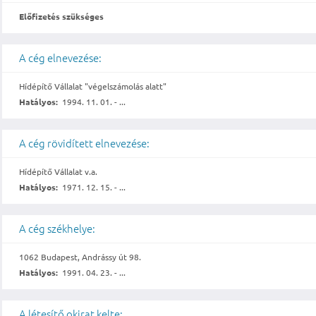
Előfizetés szükséges
A cég elnevezése:
Hídépítő Vállalat "végelszámolás alatt"
Hatályos:
1994. 11. 01. - ...
A cég rövidített elnevezése:
Hídépítő Vállalat v.a.
Hatályos:
1971. 12. 15. - ...
A cég székhelye:
1062 Budapest, Andrássy út 98.
Hatályos:
1991. 04. 23. - ...
A létesítő okirat kelte: