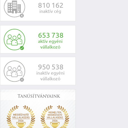
8
1
0
1
6
2
inaktív cég
6
5
3
7
3
8
aktív egyéni
vállalkozó
9
5
0
5
3
8
inaktív egyéni
vállalkozó
Tanúsítványaink