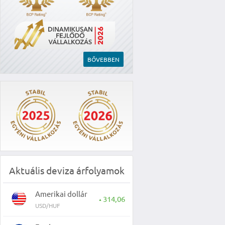
BŐVEBBEN
Aktuális deviza árfolyamok
Amerikai dollár
314,06
▲
USD/HUF