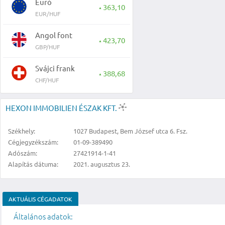
Euró
363,10
▲
EUR/HUF
Angol font
423,70
▲
GBP/HUF
Svájci frank
388,68
▲
CHF/HUF
HEXON IMMOBILIEN ÉSZAK KFT.
Székhely:
1027 Budapest, Bem József utca 6. Fsz.
Cégjegyzékszám:
01-09-389490
Adószám:
27421914-1-41
Alapítás dátuma:
2021. augusztus 23.
AKTUÁLIS CÉGADATOK
Általános adatok: