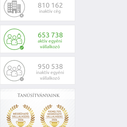
8
1
0
1
6
2
inaktív cég
6
5
3
7
3
8
aktív egyéni
vállalkozó
9
5
0
5
3
8
inaktív egyéni
vállalkozó
Tanúsítványaink