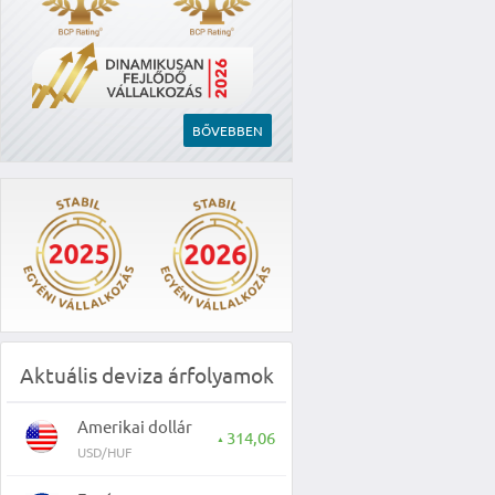
BŐVEBBEN
Aktuális deviza árfolyamok
Amerikai dollár
314,06
▲
USD/HUF