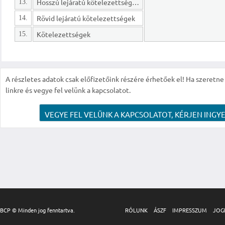
Hosszú lejáratú kötelezettségek
13.
Rövid lejáratú kötelezettségek
14.
Kötelezettségek
15.
A részletes adatok csak előfizetőink részére érhetőek el! Ha szeretne r
linkre és vegye fel velünk a kapcsolatot.
VEGYE FEL VELÜNK A KAPCSOLATOT, KÉRJEN INGYE
BCP © Minden jog fenntartva.
RÓLUNK
ÁSZF
IMPRESSZUM
JOG