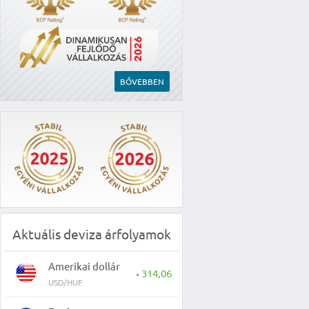
BŐVEBBEN
Aktuális deviza árfolyamok
Amerikai dollár
314,06
▲
USD/HUF