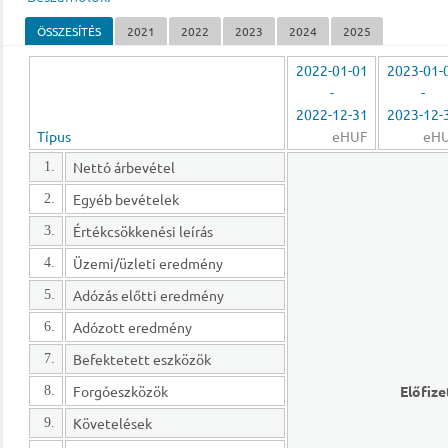
ÖSSZESÍTÉS
2021
2022
2023
2024
2025
2022-01-01
2023-01-
-
-
2022-12-31
2023-12-
Típus
eHUF
eH
Nettó árbevétel
1.
Egyéb bevételek
2.
Értékcsökkenési leírás
3.
Üzemi/üzleti eredmény
4.
Adózás előtti eredmény
5.
Adózott eredmény
6.
Befektetett eszközök
7.
Forgóeszközök
Előfize
8.
Követelések
9.