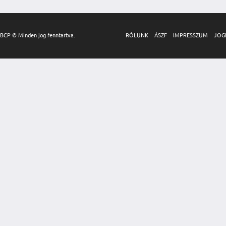
BCP © Minden jog fenntartva.
RÓLUNK
ÁSZF
IMPRESSZUM
JOG