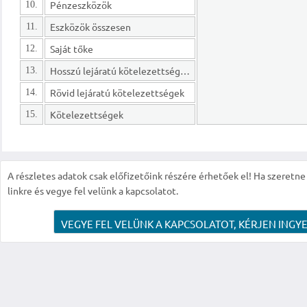
Pénzeszközök
10.
Eszközök összesen
11.
Saját tőke
12.
Hosszú lejáratú kötelezettségek
13.
Rövid lejáratú kötelezettségek
14.
Kötelezettségek
15.
A részletes adatok csak előfizetőink részére érhetőek el! Ha szeretne r
linkre és vegye fel velünk a kapcsolatot.
VEGYE FEL VELÜNK A KAPCSOLATOT, KÉRJEN INGYE