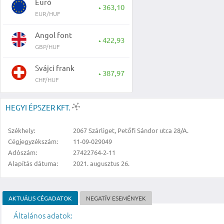
Euró
363,10
▲
EUR/HUF
Angol font
422,93
▲
GBP/HUF
Svájci frank
387,97
▲
CHF/HUF
HEGYI ÉPSZER KFT.
Székhely:
2067 Szárliget, Petőfi Sándor utca 28/A.
Cégjegyzékszám:
11-09-029049
Adószám:
27422764-2-11
Alapítás dátuma:
2021. augusztus 26.
AKTUÁLIS CÉGADATOK
NEGATÍV ESEMÉNYEK
Általános adatok: