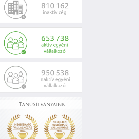
8
1
0
1
6
2
inaktív cég
6
5
3
7
3
8
aktív egyéni
vállalkozó
9
5
0
5
3
8
inaktív egyéni
vállalkozó
Tanúsítványaink