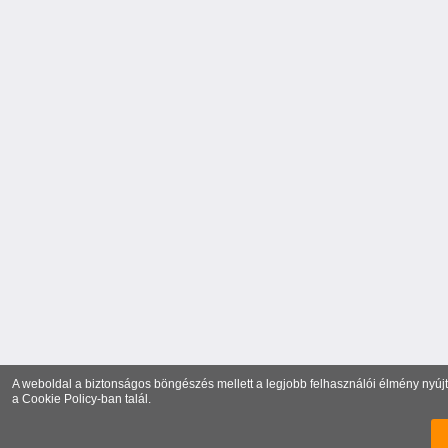
A weboldal a biztonságos böngészés mellett a legjobb felhasználói élmény nyújtá
a
Cookie Policy
-ban talál.