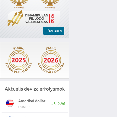
BŐVEBBEN
Aktuális deviza árfolyamok
Amerikai dollár
312,96
▲
USD/HUF