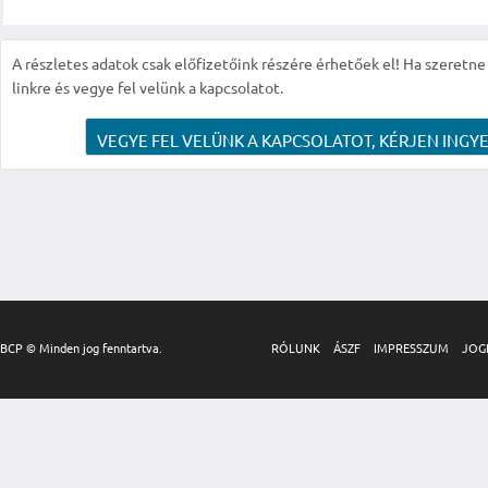
A részletes adatok csak előfizetőink részére érhetőek el! Ha szeretne r
linkre és vegye fel velünk a kapcsolatot.
VEGYE FEL VELÜNK A KAPCSOLATOT, KÉRJEN INGYE
BCP © Minden jog fenntartva.
RÓLUNK
ÁSZF
IMPRESSZUM
JOG