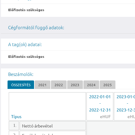
Előfizetés szükséges
Cégformától függő adatok:
A tag(ok) adatai:
Előfizetés szükséges
Beszámolók:
ÖSSZESÍTÉS
2021
2022
2023
2024
2025
2022-01-01
2023-01-
-
-
2022-12-31
2023-12-
Típus
eHUF
eH
Nettó árbevétel
1.