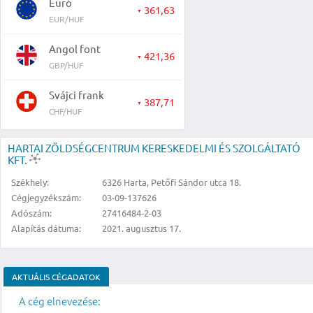
Euró
361,63
▼
EUR/HUF
Angol font
421,36
▼
GBP/HUF
Svájci frank
387,71
▼
CHF/HUF
HARTAI ZÖLDSÉGCENTRUM KERESKEDELMI ÉS SZOLGÁLTATÓ
KFT.
Székhely:
6326 Harta, Petőfi Sándor utca 18.
Cégjegyzékszám:
03-09-137626
Adószám:
27416484-2-03
Alapítás dátuma:
2021. augusztus 17.
AKTUÁLIS CÉGADATOK
A cég elnevezése: