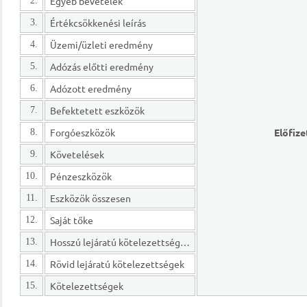
Egyéb bevételek
2.
Értékcsökkenési leírás
3.
Üzemi/üzleti eredmény
4.
Adózás előtti eredmény
5.
Adózott eredmény
6.
Befektetett eszközök
7.
Forgóeszközök
Előfize
8.
Követelések
9.
Pénzeszközök
10.
Eszközök összesen
11.
Saját tőke
12.
Hosszú lejáratú kötelezettségek
13.
Rövid lejáratú kötelezettségek
14.
Kötelezettségek
15.