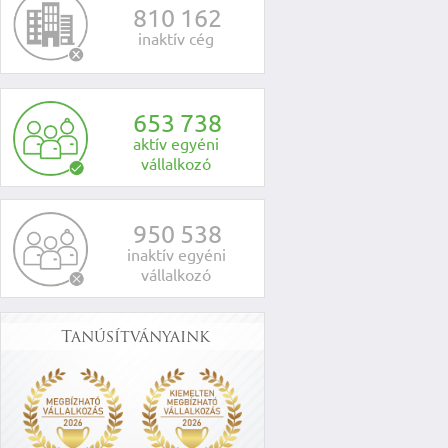
8
1
0
1
6
2
inaktív cég
6
5
3
7
3
8
aktív egyéni
vállalkozó
9
5
0
5
3
8
inaktív egyéni
vállalkozó
Tanúsítványaink