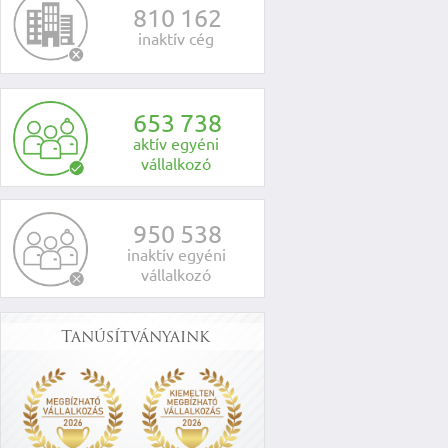
8
1
0
1
6
2
inaktív cég
6
5
3
7
3
8
aktív egyéni
vállalkozó
9
5
0
5
3
8
inaktív egyéni
vállalkozó
Tanúsítványaink