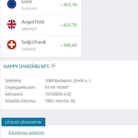
Euró
363,10
▲
EUR/HUF
Angol font
423,70
▲
GBP/HUF
Svájci frank
388,68
▲
CHF/HUF
HAPPY DIVATÁRU KFT.
Székhely:
1089 Budapest, Elnök u. 1.
Cégjegyzékszám:
01-09-165867
Adószám:
10750830-2-42
Alapítás dátuma:
1992. március 30.
UTOLSÓ CÉGADATOK
Általános adatok: