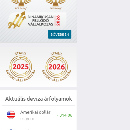
BŐVEBBEN
Aktuális deviza árfolyamok
Amerikai dollár
314,06
▲
USD/HUF