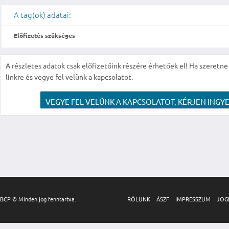
A tag(ok) adatai:
Előfizetés szükséges
A részletes adatok csak előfizetőink részére érhetőek el! Ha szeretne r
linkre és vegye fel velünk a kapcsolatot.
VEGYE FEL VELÜNK A KAPCSOLATOT, KÉRJEN INGYE
BCP © Minden jog fenntartva.
RÓLUNK
ÁSZF
IMPRESSZUM
JOG