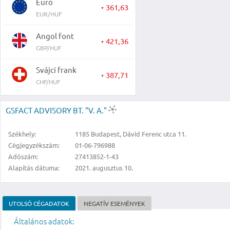
Euró
361,63
▼
EUR/HUF
Angol font
421,36
▼
GBP/HUF
Svájci frank
387,71
▼
CHF/HUF
GSFACT ADVISORY BT. "V. A."
Székhely:
1185 Budapest, Dávid Ferenc utca 11.
Cégjegyzékszám:
01-06-796988
Adószám:
27413852-1-43
Alapítás dátuma:
2021. augusztus 10.
UTOLSÓ CÉGADATOK
NEGATÍV ESEMÉNYEK
Általános adatok: