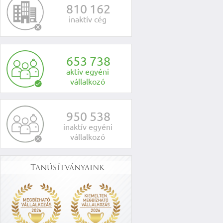
8
1
0
1
6
2
inaktív cég
6
5
3
7
3
8
aktív egyéni
vállalkozó
9
5
0
5
3
8
inaktív egyéni
vállalkozó
Tanúsítványaink