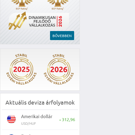
BŐVEBBEN
Aktuális deviza árfolyamok
Amerikai dollár
312,96
▲
USD/HUF