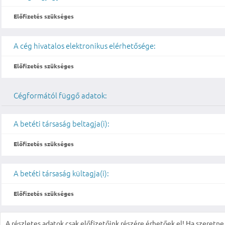
Előfizetés szükséges
A cég hivatalos elektronikus elérhetősége:
Előfizetés szükséges
Cégformától függő adatok:
A betéti társaság beltagja(i):
Előfizetés szükséges
A betéti társaság kültagja(i):
Előfizetés szükséges
A részletes adatok csak előfizetőink részére érhetőek el! Ha szeretne r