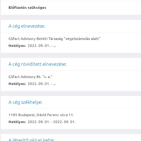
Előfizetés szükséges
A cég elnevezése:
GSfact Advisory Betéti Társaság "végelszámolás alatt"
Hatályos:
2022. 09. 01. - ...
A cég rövidített elnevezése:
GSfact Advisory Bt. "v. a."
Hatályos:
2022. 09. 01. - ...
A cég székhelye:
1185 Budapest, Dávid Ferenc utca 11.
Hatályos:
2022. 09. 01. - 2022. 09. 01.
A létesítő okirat kelte: