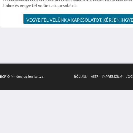
linkre és vegye fel velünk a kapcsolatot.
VEGYE FEL VELÜNK A KAPCSOLATOT, KÉRJEN INGYE
BCP © Minden jog fenntartva.
RÓLUNK
ÁSZF
IMPRESSZUM
JOG