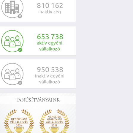
8
1
0
1
6
2
inaktív cég
6
5
3
7
3
8
aktív egyéni
vállalkozó
9
5
0
5
3
8
inaktív egyéni
vállalkozó
Tanúsítványaink