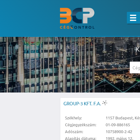
K
A részletes kereső csak belépett felha
GROUP-3 KFT. F.A.
Székhely:
1157 Budapest, Kés
Cégjegyzékszám:
01-09-886165
Adószám:
10758900-2-42
Alapítás dátuma:
1992. május 12.