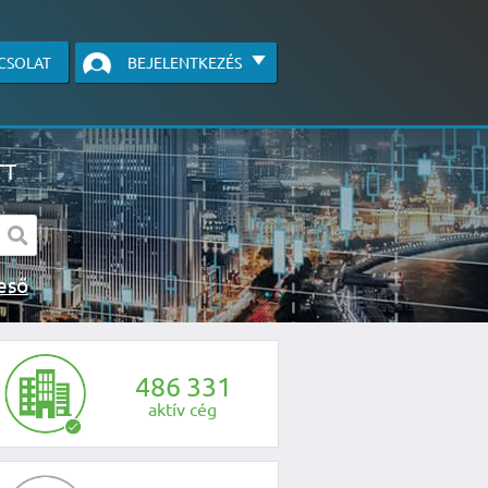
CSOLAT
BEJELENTKEZÉS
TT
s kereső
egye fel velünk a kapcsolatot az alábbi
4
8
6
3
3
1
aktív cég