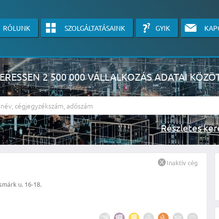
RÓLUNK
SZOLGÁLTATÁSAINK
GYIK
KAP
ERESSEN 2 500 000 VÁLLALKOZÁS ADATAI KÖZÖ
Részlete
sználók számára érhető el, használatához kérjük jelentkezzen be, vagy v
Inaktív cég
linkre kattinva!
márk u. 16-18.
KÉRJEN INGYENES ÁRAJÁNLATOT IDE KATTINTVA!