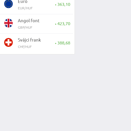
Euró
363,10
▲
EUR/HUF
Angol font
423,70
▲
GBP/HUF
Svájci frank
388,68
▲
CHF/HUF