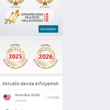
BŐVEBBEN
Aktuális deviza árfolyamok
Amerikai dollár
314,06
▲
USD/HUF