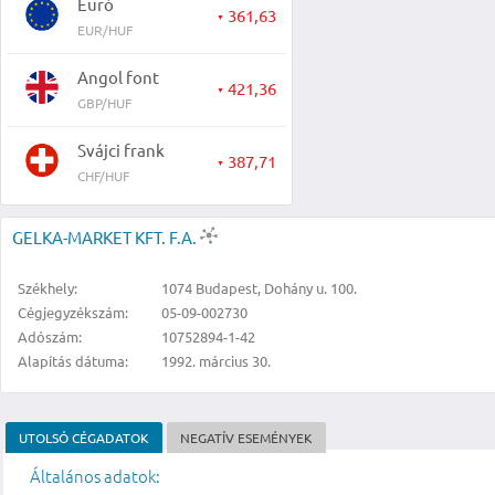
Euró
361,63
▼
EUR/HUF
Angol font
421,36
▼
GBP/HUF
Svájci frank
387,71
▼
CHF/HUF
GELKA-MARKET KFT. F.A.
Székhely:
1074 Budapest, Dohány u. 100.
Cégjegyzékszám:
05-09-002730
Adószám:
10752894-1-42
Alapítás dátuma:
1992. március 30.
UTOLSÓ CÉGADATOK
NEGATÍV ESEMÉNYEK
Általános adatok: