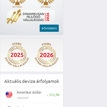
BŐVEBBEN
Aktuális deviza árfolyamok
Amerikai dollár
312,96
▲
USD/HUF