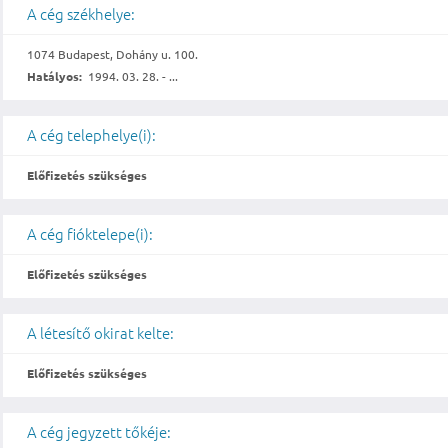
A cég székhelye:
1074 Budapest, Dohány u. 100.
Hatályos:
1994. 03. 28. - ...
A cég telephelye(i):
Előfizetés szükséges
A cég fióktelepe(i):
Előfizetés szükséges
A létesítő okirat kelte:
Előfizetés szükséges
A cég jegyzett tőkéje: