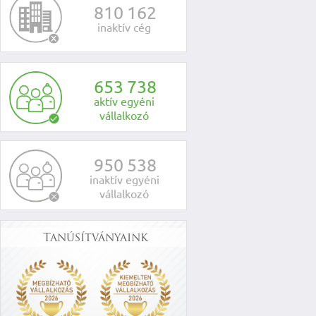
8
1
0
1
6
2
inaktív cég
6
5
3
7
3
8
aktív egyéni
vállalkozó
9
5
0
5
3
8
inaktív egyéni
vállalkozó
Tanúsítványaink