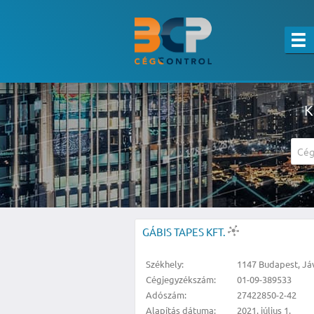
K
A részletes kereső csak belépett felha
GÁBIS TAPES KFT.
Székhely:
1147 Budapest, Jáv
Cégjegyzékszám:
01-09-389533
Adószám:
27422850-2-42
Alapítás dátuma:
2021. július 1.