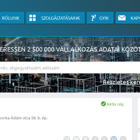
RÓLUNK
SZOLGÁLTATÁSAINK
GYIK
KAP
ERESSEN 2 500 000 VÁLLALKOZÁS ADATAI KÖZÖ
Részlete
sználók számára érhető el, használatához kérjük jelentkezzen be, vagy v
Aktív cég
linkre kattinva!
orka Ádám utca 58. b. ép.
KÉRJEN INGYENES ÁRAJÁNLATOT IDE KATTINTVA!