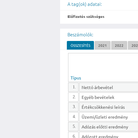
A tag(ok) adatai:
Előfizetés szükséges
Beszámolók:
ÖSSZESÍTÉS
2021
2022
20
Típus
Nettó árbevétel
1.
Egyéb bevételek
2.
Értékcsökkenési leírás
3.
Üzemi/üzleti eredmény
4.
Adózás előtti eredmény
5.
Adózott eredmény
6.