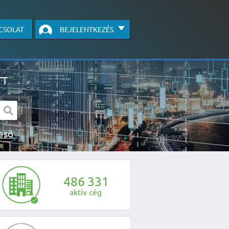
CSOLAT
BEJELENTKEZÉS
TT
s kereső
egye fel velünk a kapcsolatot az alábbi
4
8
6
3
3
1
aktív cég