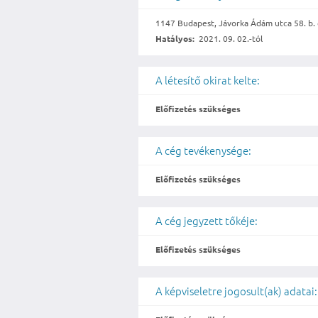
1147 Budapest, Jávorka Ádám utca 58. b. 
Hatályos:
2021. 09. 02.-tól
A létesítő okirat kelte:
Előfizetés szükséges
A cég tevékenysége:
Előfizetés szükséges
A cég jegyzett tőkéje:
Előfizetés szükséges
A képviseletre jogosult(ak) adatai: