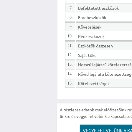
Befektetett eszközök
7.
Forgóeszközök
8.
Követelések
9.
Pénzeszközök
10.
Eszközök összesen
11.
Saját tőke
12.
13.
Rövid lejáratú kötelezettsé
14.
Kötelezettségek
15.
A részletes adatok csak előfizetőink ré
linkre és vegye fel velünk a kapcsolatot
VEGYE FEL VELÜNK A K