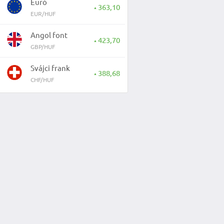
Euró
363,10
▲
EUR/HUF
Angol font
423,70
▲
GBP/HUF
Svájci frank
388,68
▲
CHF/HUF