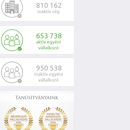
8
1
0
1
6
2
inaktív cég
6
5
3
7
3
8
aktív egyéni
vállalkozó
9
5
0
5
3
8
inaktív egyéni
vállalkozó
Tanúsítványaink