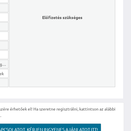
Előfizetés szükséges
Hosszú lejáratú kötelezettségek
gek
szére érhetőek el! Ha szeretne regisztrálni, kattintson az alábbi
.
APCSOLATOT, KÉRJEN INGYENES AJÁNLATOT ITT!