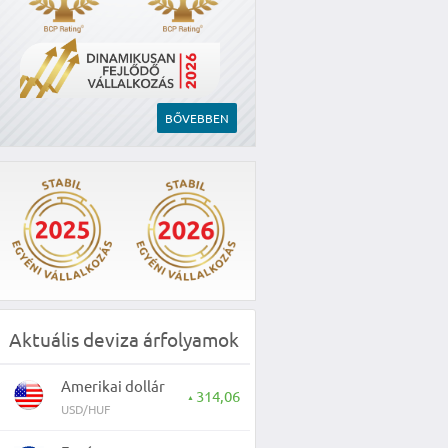
BŐVEBBEN
Aktuális deviza árfolyamok
Amerikai dollár
314,06
▲
USD/HUF