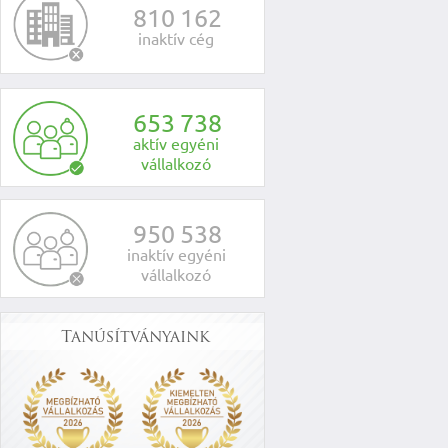
8
1
0
1
6
2
inaktív cég
6
5
3
7
3
8
aktív egyéni
vállalkozó
9
5
0
5
3
8
inaktív egyéni
vállalkozó
Tanúsítványaink