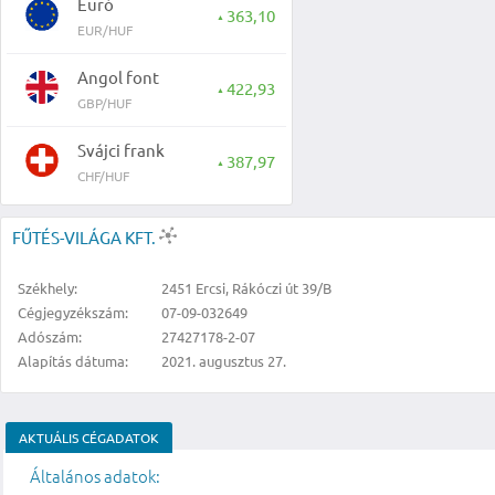
Euró
363,10
▲
EUR/HUF
Angol font
422,93
▲
GBP/HUF
Svájci frank
387,97
▲
CHF/HUF
FŰTÉS-VILÁGA KFT.
Székhely:
2451 Ercsi, Rákóczi út 39/B
Cégjegyzékszám:
07-09-032649
Adószám:
27427178-2-07
Alapítás dátuma:
2021. augusztus 27.
AKTUÁLIS CÉGADATOK
Általános adatok: