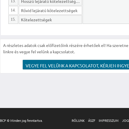
Hosszú lejáratú kötelezettségek
13.
Rövid lejáratú kötelezettségek
14.
Kötelezettségek
15.
A részletes adatok csak előfizetőink részére érhetőek el! Ha szeretne r
linkre és vegye fel velünk a kapcsolatot.
VEGYE FEL VELÜNK A KAPCSOLATOT, KÉRJEN INGYE
BCP © Minden jog fenntartva.
RÓLUNK
ÁSZF
IMPRESSZUM
JOG