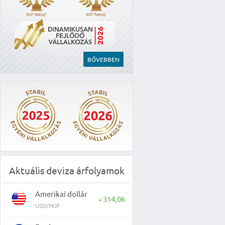
BŐVEBBEN
Aktuális deviza árfolyamok
Amerikai dollár
314,06
▲
USD/HUF