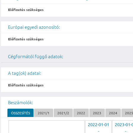
Előfizetés szükséges
Európai egyedi azonosító:
Előfizetés szükséges
Cégformától függő adatok:
A tag(ok) adatai:
Előfizetés szükséges
Beszámolók:
ÖSSZESÍTÉS
2021/1
2021/2
2022
2023
2024
202
2022-01-01
2023-01-
-
-