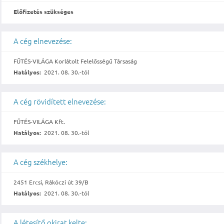
Előfizetés szükséges
A cég elnevezése:
FŰTÉS-VILÁGA Korlátolt Felelősségű Társaság
Hatályos:
2021. 08. 30.-tól
A cég rövidített elnevezése:
FŰTÉS-VILÁGA Kft.
Hatályos:
2021. 08. 30.-tól
A cég székhelye:
2451 Ercsi, Rákóczi út 39/B
Hatályos:
2021. 08. 30.-tól
A létesítő okirat kelte: