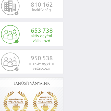
8
1
0
1
6
2
inaktív cég
6
5
3
7
3
8
aktív egyéni
vállalkozó
9
5
0
5
3
8
inaktív egyéni
vállalkozó
Tanúsítványaink