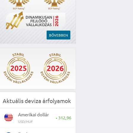
BŐVEBBEN
Aktuális deviza árfolyamok
Amerikai dollár
312,96
▲
USD/HUF