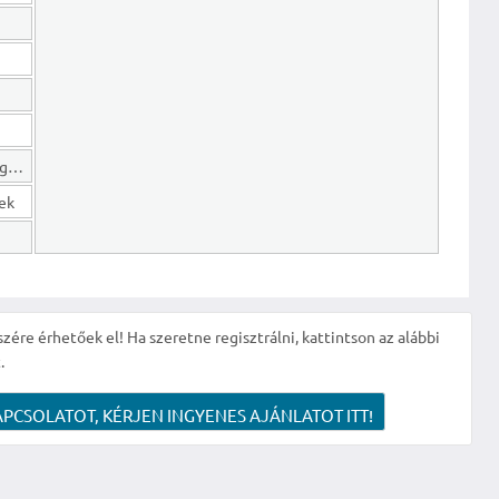
Hosszú lejáratú kötelezettségek
gek
szére érhetőek el! Ha szeretne regisztrálni, kattintson az alábbi
.
APCSOLATOT, KÉRJEN INGYENES AJÁNLATOT ITT!