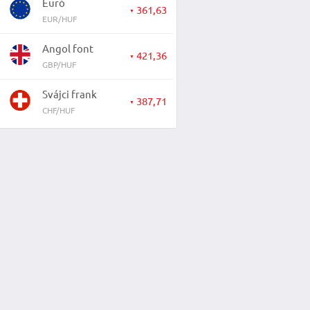
Euró
361,63
▼
EUR/HUF
Angol font
421,36
▼
GBP/HUF
Svájci frank
387,71
▼
CHF/HUF