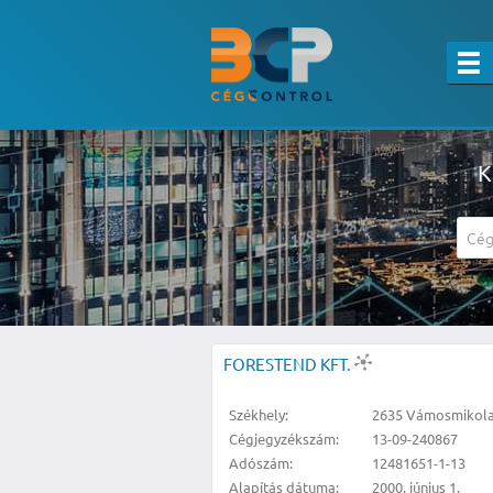
K
A részletes kereső csak belépett felha
FORESTEND KFT.
Székhely:
2635 Vámosmikola,
Cégjegyzékszám:
13-09-240867
Adószám:
12481651-1-13
Alapítás dátuma:
2000. június 1.