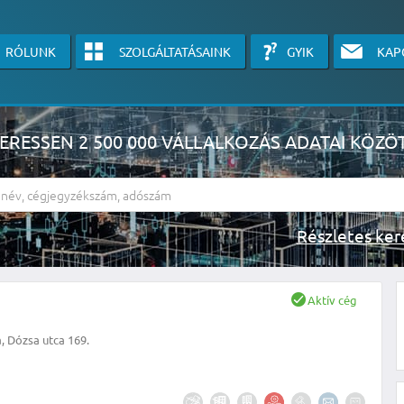
RÓLUNK
SZOLGÁLTATÁSAINK
GYIK
KAP
ERESSEN 2 500 000 VÁLLALKOZÁS ADATAI KÖZÖ
Részlete
sználók számára érhető el, használatához kérjük jelentkezzen be, vagy v
Aktív cég
linkre kattinva!
 Dózsa utca 169.
KÉRJEN INGYENES ÁRAJÁNLATOT IDE KATTINTVA!