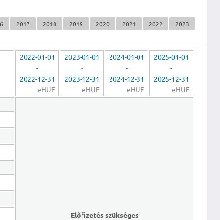
16
2017
2018
2019
2020
2021
2022
2023
2022-01-01
2023-01-01
2024-01-01
2025-01-01
-
-
-
-
2022-12-31
2023-12-31
2024-12-31
2025-12-31
eHUF
eHUF
eHUF
eHUF
Előfizetés szükséges