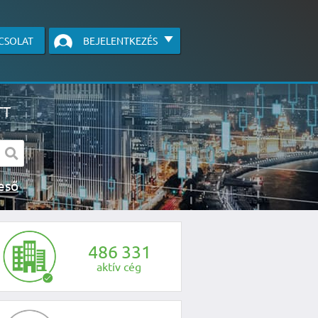
CSOLAT
BEJELENTKEZÉS
TT
s kereső
egye fel velünk a kapcsolatot az alábbi
4
8
6
3
3
1
aktív cég