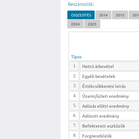
Beszámolók:
ÖSSZESÍTÉS
2014
2015
20
2024
2025
Típus
Nettó árbevétel
1.
Egyéb bevételek
2.
Értékcsökkenési leírás
3.
Üzemi/üzleti eredmény
4.
Adózás előtti eredmény
5.
Adózott eredmény
6.
Befektetett eszközök
7.
Forgóeszközök
8.