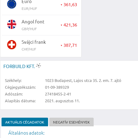
Euró
361,63
▼
EUR/HUF
Angol font
421,36
▼
GBP/HUF
Svájci frank
387,71
▼
CHF/HUF
FORBUILD KFT.
Székhely:
1023 Budapest, Lajos utca 35. 2. em. 7. ajtó
Cégjegyzékszám:
01-09-389329
Adószám:
27418455-2-41
Alapítás dátuma:
2021. augusztus 11.
AKTUÁLIS CÉGADATOK
NEGATÍV ESEMÉNYEK
Általános adatok: