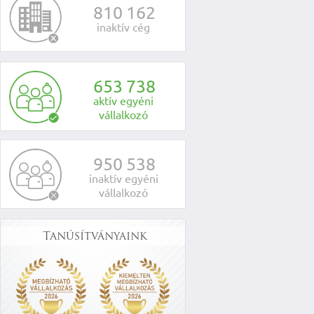
8
1
0
1
6
2
inaktív cég
6
5
3
7
3
8
aktív egyéni
vállalkozó
9
5
0
5
3
8
inaktív egyéni
vállalkozó
Tanúsítványaink