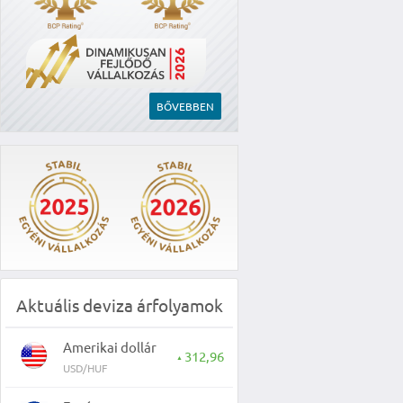
BŐVEBBEN
Aktuális deviza árfolyamok
Amerikai dollár
312,96
▲
USD/HUF