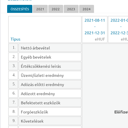
ÖSSZESÍTÉS
2021
2022
2023
2024
2021-08-11
2022-01-
-
-
2021-12-31
2022-12-
Típus
eHUF
eH
Nettó árbevétel
1.
Egyéb bevételek
2.
Értékcsökkenési leírás
3.
Üzemi/üzleti eredmény
4.
Adózás előtti eredmény
5.
Adózott eredmény
6.
Befektetett eszközök
7.
Forgóeszközök
Előfize
8.
Követelések
9.