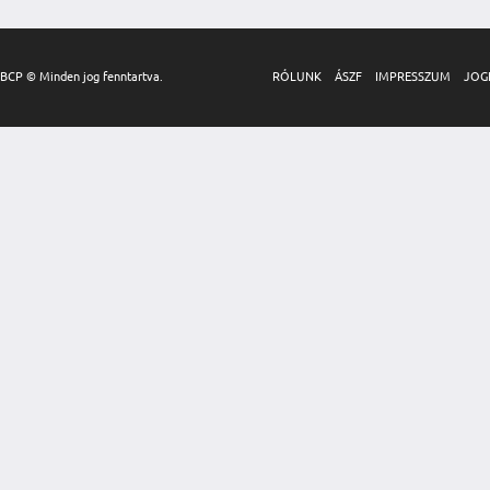
BCP © Minden jog fenntartva.
RÓLUNK
ÁSZF
IMPRESSZUM
JOG