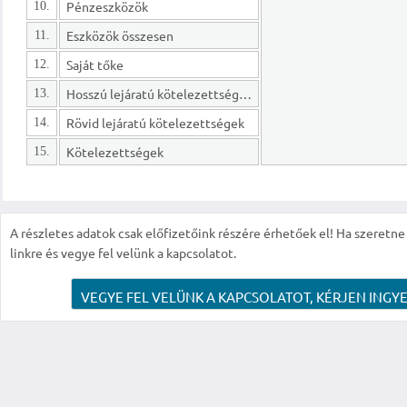
Pénzeszközök
10.
Eszközök összesen
11.
Saját tőke
12.
Hosszú lejáratú kötelezettségek
13.
Rövid lejáratú kötelezettségek
14.
Kötelezettségek
15.
A részletes adatok csak előfizetőink részére érhetőek el! Ha szeretne r
linkre és vegye fel velünk a kapcsolatot.
VEGYE FEL VELÜNK A KAPCSOLATOT, KÉRJEN INGYE