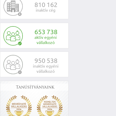
8
1
0
1
6
2
inaktív cég
6
5
3
7
3
8
aktív egyéni
vállalkozó
9
5
0
5
3
8
inaktív egyéni
vállalkozó
Tanúsítványaink