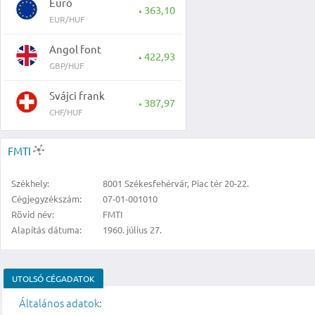
Euró
363,10
▲
EUR/HUF
Angol font
422,93
▲
GBP/HUF
Svájci frank
387,97
▲
CHF/HUF
FMTI
Székhely:
8001 Székesfehérvár, Piac tér 20-22.
Cégjegyzékszám:
07-01-001010
Rövid név:
FMTI
Alapítás dátuma:
1960. július 27.
UTOLSÓ CÉGADATOK
Általános adatok: