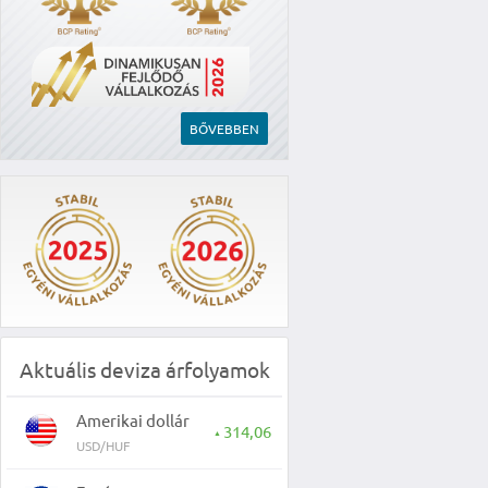
BŐVEBBEN
Aktuális deviza árfolyamok
Amerikai dollár
314,06
▲
USD/HUF