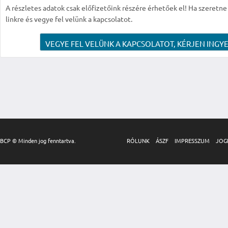
A részletes adatok csak előfizetőink részére érhetőek el! Ha szeretne r
linkre és vegye fel velünk a kapcsolatot.
VEGYE FEL VELÜNK A KAPCSOLATOT, KÉRJEN INGYE
BCP © Minden jog fenntartva.
RÓLUNK
ÁSZF
IMPRESSZUM
JOG