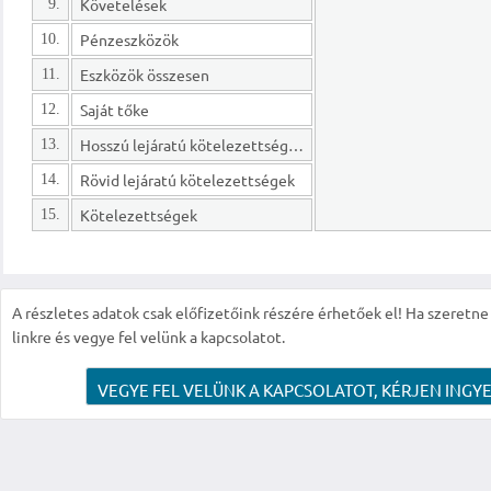
Követelések
9.
Pénzeszközök
10.
Eszközök összesen
11.
Saját tőke
12.
Hosszú lejáratú kötelezettségek
13.
Rövid lejáratú kötelezettségek
14.
Kötelezettségek
15.
A részletes adatok csak előfizetőink részére érhetőek el! Ha szeretne r
linkre és vegye fel velünk a kapcsolatot.
VEGYE FEL VELÜNK A KAPCSOLATOT, KÉRJEN INGYE