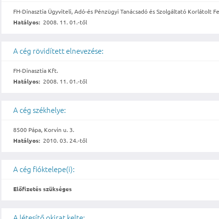
FH-Dinasztia Ügyviteli, Adó-és Pénzügyi Tanácsadó és Szolgáltató Korlátolt F
Hatályos:
2008. 11. 01.-től
A cég rövidített elnevezése:
FH-Dinasztia Kft.
Hatályos:
2008. 11. 01.-től
A cég székhelye:
8500 Pápa, Korvin u. 3.
Hatályos:
2010. 03. 24.-től
A cég fióktelepe(i):
Előfizetés szükséges
A létesítő okirat kelte: