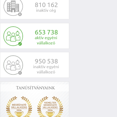
8
1
0
1
6
2
inaktív cég
6
5
3
7
3
8
aktív egyéni
vállalkozó
9
5
0
5
3
8
inaktív egyéni
vállalkozó
Tanúsítványaink