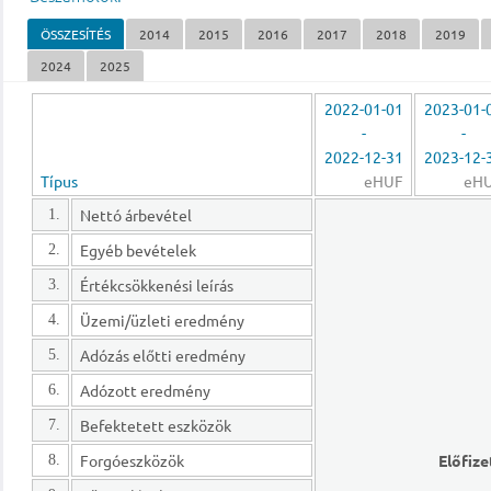
ÖSSZESÍTÉS
2014
2015
2016
2017
2018
2019
2024
2025
2022-01-01
2023-01-
-
-
2022-12-31
2023-12-
Típus
eHUF
eH
Nettó árbevétel
1.
Egyéb bevételek
2.
Értékcsökkenési leírás
3.
Üzemi/üzleti eredmény
4.
Adózás előtti eredmény
5.
Adózott eredmény
6.
Befektetett eszközök
7.
Forgóeszközök
Előfize
8.