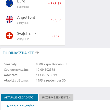
Euró
363,76
▼
EUR/HUF
Angol font
424,53
▼
GBP/HUF
Svájci frank
389,73
▼
CHF/HUF
FH-DINASZTIA KFT.
Székhely:
8500 Pápa, Korvin u. 3.
Cégjegyzékszám:
19-09-502378
Adószám:
11336572-2-19
Alapítás dátuma:
1995. szeptember 30.
AKTUÁLIS CÉGADATOK
POZITÍV ESEMÉNYEK
A cég elnevezése: