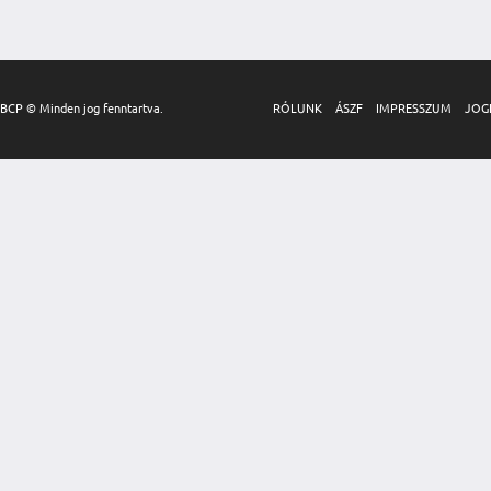
BCP © Minden jog fenntartva.
RÓLUNK
ÁSZF
IMPRESSZUM
JOG