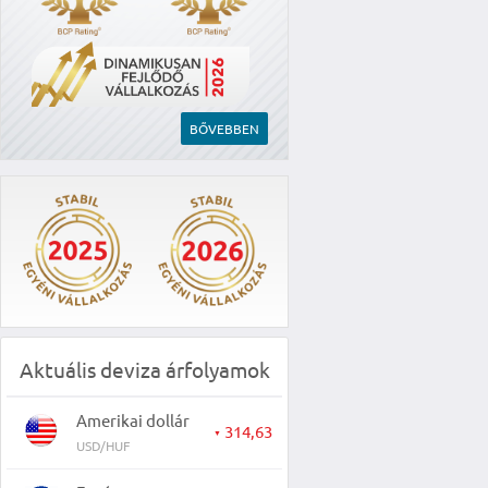
BŐVEBBEN
Aktuális deviza árfolyamok
Amerikai dollár
314,63
▼
USD/HUF