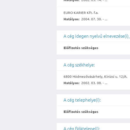
EURO KARIER Kft. f.a.
Hatályos:
2004. 07. 30. - ...
A cég idegen nyelvű elnevezése(i),
Előfizetés szükséges
A cég székhelye:
6800 Hódmezővásárhely, Kinizsi u. 12/A.
Hatályos:
2002. 03. 08. - ...
A cég telephelye(i):
Előfizetés szükséges
A cég fióktelepe(i):