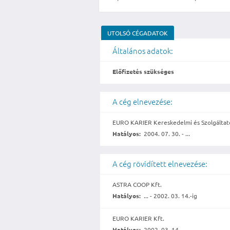
UTOLSÓ CÉGADATOK
Általános adatok:
Előfizetés szükséges
A cég elnevezése:
EURO KARIER Kereskedelmi és Szolgáltató 
Hatályos:
2004. 07. 30. - ...
A cég rövidített elnevezése:
ASTRA COOP Kft.
Hatályos:
... - 2002. 03. 14.-ig
EURO KARIER Kft.
Hatályos:
2002. 03. 14. - ...