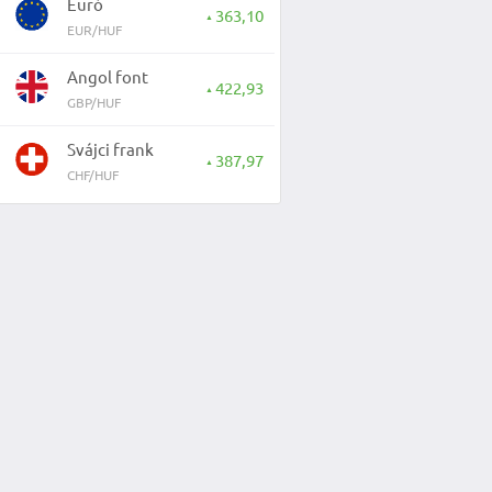
Euró
363,10
▲
EUR/HUF
Angol font
422,93
▲
GBP/HUF
Svájci frank
387,97
▲
CHF/HUF