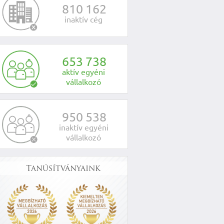
8
1
0
1
6
2
inaktív cég
6
5
3
7
3
8
aktív egyéni
vállalkozó
9
5
0
5
3
8
inaktív egyéni
vállalkozó
Tanúsítványaink