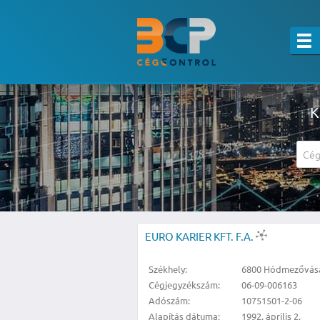
K
A részletes kereső csak belépett felha
EURO KARIER KFT. F.A.
Székhely:
6800 Hódmezővásárh
Cégjegyzékszám:
06-09-006163
Adószám:
10751501-2-06
Alapítás dátuma:
1992. április 2.