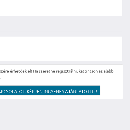
szére érhetőek el! Ha szeretne regisztrálni, kattintson az alábbi
.
APCSOLATOT, KÉRJEN INGYENES AJÁNLATOT ITT!