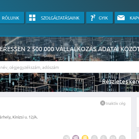
RÓLUNK
SZOLGÁLTATÁSAINK
GYIK
KAP
ERESSEN 2 500 000 VÁLLALKOZÁS ADATAI KÖZÖ
Részlete
sználók számára érhető el, használatához kérjük jelentkezzen be, vagy v
Inaktív cég
linkre kattinva!
ely, Kinizsi u. 12/A.
KÉRJEN INGYENES ÁRAJÁNLATOT IDE KATTINTVA!