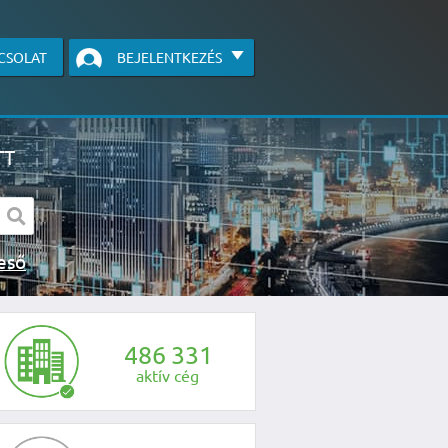
CSOLAT
BEJELENTKEZÉS
TT
s kereső
egye fel velünk a kapcsolatot az alábbi
4
8
6
3
3
1
aktív cég