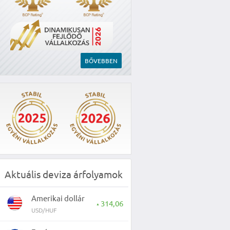
BŐVEBBEN
Aktuális deviza árfolyamok
Amerikai dollár
314,06
▲
USD/HUF